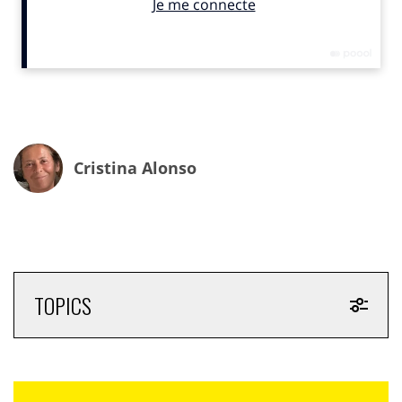
réponse à leurs lettres à l’époque, leur souhait de
visiter Maranello n’avait pu être exaucé… C’est pendant
les vacances de Noël que la marque au cheval cabré les
a contactés après des décennies pour les inviter enfin
à visiter les installations et le siège social. David,
Alessandro et Michele ont pu rencontrer
Piero Ferrari
,
le fils d’Enzo, en personne et ont partagé avec lui leur
Cristina Alonso
passion qui n’a (on se doute bien) pas vieilli.
Dans une scène forcément émouvante, ils lisent les
lettres qu’ils ont écrites lorsqu’ils avaient entre sept et
dix ans, avec les autocollants qu’ils avaient demandés
étant enfants. David partage toujours sa passion pour
la Ferrari F1 avec son père et Alessandro a transmis
TOPICS
son amour des voitures à ses deux fils. Joli conte pour
cette nouvelle année.