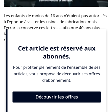
Les enfants de moins de 16 ans n’étaient pas autorisés
à l’époque à visiter les usines de fabrication, mais
Ferrari a conservé ces lettres… afin que 40 ans plus
tard, le rêve de ces 3 garçons devenus grands soit
réalisé.
Le projet est un hommage à
Enzo Ferrari
, l’une des
personnalités italiennes les plus influentes et une
véritable icône. Ce dernier recevait des lettres de
millions de fans du monde entier, les lisait, les
conservait, et y répondait sans exception. Story-telling
ou réalité?
En tout cas, ces lettres qui pour certaines
commençaient par, « Ciao Nonno Enzo » (Salut grand-
père Enzo), ne sont pas restées « lettre morte ».
Car si les 3 garçons du documentaire ont bien reçu une