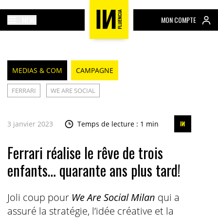
MENU
MON COMPTE
MEDIAS & COM
CAMPAGNE
FERRARI
WE ARE SOCIAL
3 janvier 2023
Temps de lecture : 1 min
Ferrari réalise le rêve de trois
enfants… quarante ans plus tard!
Joli coup pour
We Are Social Milan
qui a
assuré la stratégie, l’idée créative et la