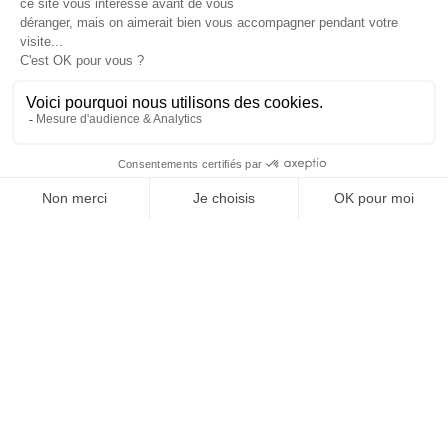
Je suis déjà abonné(e) :
je consulte la revue en
version digitale
SUIVEZ-NOUS
@
INfluencialemag