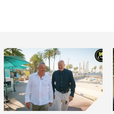
fférents, c’est difficilement comparable. Mais le fin
s pour guider les juniors. Une entreprise ne peut pas
. Il est important d’avoir un middle management
roupes et les faire monter en compétence. Concernant
vons d’abord mis l’accent sur des valeurs que nous
 la transparence ou encore l’esprit d’équipe. Ce n’est
ain que nous nous intéressons aux compétences
n équilibre entre les deux, mais si nous avons à faire
rs morales.
is SchoolMouv est-il né ?
tscolaire, les cours particuliers restant peu
us nous positionnons donc comme une alternative, un
nt du système éducatif national. C’est pourquoi
e chez l’élève un engagement supérieur aux simples