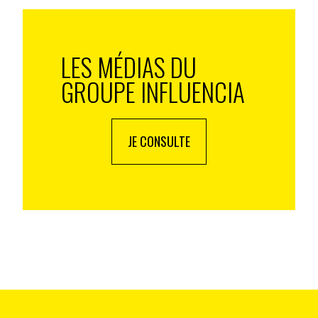
evue INfluencia : « Les jeunes, génération
s pour la consulter. Et pour vous y abonner, c’est
LES MÉDIAS DU
GROUPE INFLUENCIA
JE CONSULTE