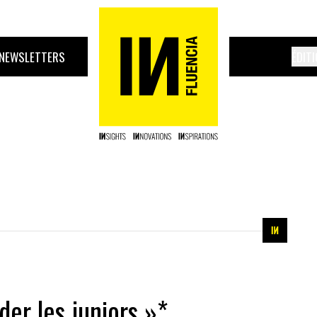
NEWSLETTERS
ÉDIT
der les juniors »*