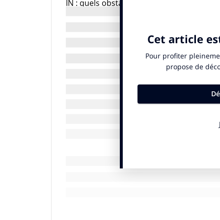
IN : quels obstacles avez-vous dû surmonte
Shannon Picardo : nous avons ressenti, d
scepticisme de la part des parents. En réa
élèves sont aujourd’hui nos meilleurs am
notre offre vidéoludique. D’un point de vu
rencontrée a été d’apprendre à manager. 
idées reçues, mais une case essentielle à
retrouve confronté à des professionnels p
IN : votre jeune âge a-t-il induit quelque 
S.P. : non, jamais. Sinon je ne les aurais p
étonnés au départ, mais jamais irrespect
vient avec le temps, pas avec l’âge. Plus je
jeune et posséder de meilleures connais
car je connais mieux le sujet que lui. La 
beaucoup. En bref, notre manière d’évolu
IN : faut-il assurer l’équilibre entre senio