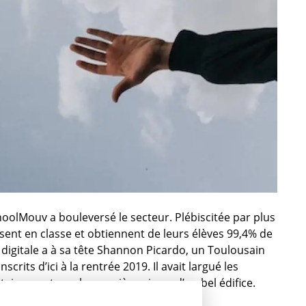
hoolMouv a bouleversé le secteur. Plébiscitée par plus
lisent en classe et obtiennent de leurs élèves 99,4% de
 digitale a à sa tête Shannon Picardo, un Toulousain
nscrits d’ici à la rentrée 2019. Il avait largué les
rtainement que la première pierre d’un bel édifice.