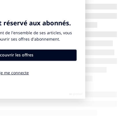
r à la création de la start-up en 2013 ?
u moins au tout début de notre aventure, un certain
lité, ce n’était qu’un simple contretemps, car nos
bassadeurs, qui leur expliquent les avantages de
e personnel, je dirais que la première difficulté
Une aptitude loin d’être innée, contrairement aux
 cocher pour se sentir légitime. Surtout quand on se
lus âgés que soi.
réticence chez vos collaborateurs ?
as choisis ! (rires) Certains peuvent être un peu
ueux. La plupart des gens savent que l’expérience
 travaille, plus je monte en expertise. Je peux être
sances dans un domaine que quelqu’un de plus âgé,
vitesse à laquelle on apprend joue également
er dans nos fonctions parle d’elle-même.
rs et juniors dans l’entreprise…ou cette idée est-elle