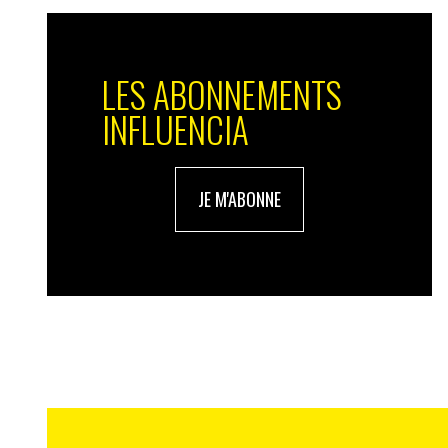
Cet article a été tiré du numéro 27 de la r
paradoxe ». cliquez sur la photo ci-dessou
par ici.
LES ABONNEMENTS
INFLUENCIA
JE M'ABONNE