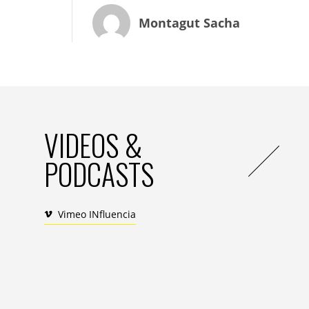
devenue une chimère ?
Montagut Sacha
S.P. : les deux profils ont des avantages di
mot de l’histoire est qu’il faut des senior
se structurer uniquement avec des jeunes
avec de l’expertise afin de motiver les t
le recrutement de nos 31 salariés, nous a
jugeons essentielles telles que la rigueur,
qu’après avoir détecté ce potentiel hum
VIDEOS &
techniques. Le salarié idéal possède un bo
PODCASTS
un choix, il se fera toujours sur les valeu
IN : de quel constat sur le système frança
Vimeo INfluencia
S.P. : nous voulions combler le vide du pos
accessibles, financièrement parlant. No
complément, mais pas comme un remplaça
nous avons choisi la vidéo, qui déclench
cours en ligne.