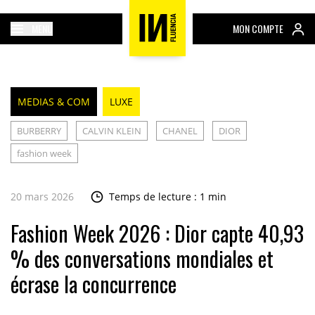
MENU
MON COMPTE
MEDIAS & COM
LUXE
BURBERRY
CALVIN KLEIN
CHANEL
DIOR
fashion week
20 mars 2026
Temps de lecture : 1 min
Fashion Week 2026 : Dior capte 40,93
% des conversations mondiales et
écrase la concurrence