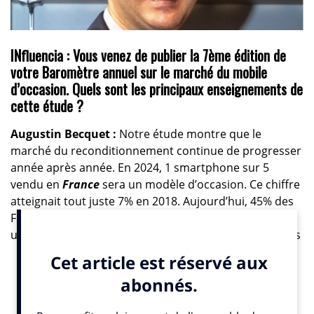
INfluencia : Vous venez de publier la 7ème édition de
votre Baromètre annuel sur le marché du mobile
d’occasion. Quels sont les principaux enseignements de
cette étude ?
Augustin Becquet :
Notre étude montre que le
marché du reconditionnement continue de progresser
année après année. En 2024, 1 smartphone sur 5
vendu en
France
sera un modèle d’occasion. Ce chiffre
atteignait tout juste 7% en 2018. Aujourd’hui, 45% des
Français affirment avoir déjà possédé un smartphone
usagé contre à peine 27% en 2018. En Europe, seuls les
Britanniques achètent plus de mobile reconditionné
(25%). Notre pays a toujours été un marché assez
pionnier car les opérateurs ont organisé très tôt des
programmes de reprise.