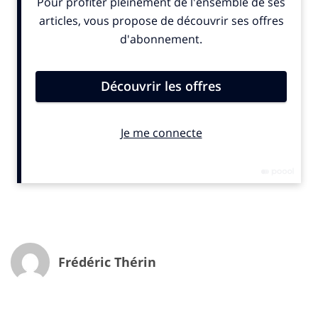
IN : Les jeunes semblent également apprécier les
smartphones d’occasion…
A.B. :
C’est en effet le deuxième principal
enseignement de notre étude. 44% des Français des
moins de 16 ans possèdent un
mobile reconditionné
.
Ce chiffre est porteur d’espoir pour notre secteur.
Nous ne sommes pas dupes pour autant. Nous savons
que les jeunes sont attirés par les grandes marques et
que leur budget limité les contraint souvent à acheter
un modèle d’occasion mais ce chiffre de 44% reste
positif pour nous.
IN : D’où proviennent les smartphones que vous
reconditionnez et revendez ?
Frédéric Thérin
A.B. :
Il existe deux types d’acteurs sur notre marché.
Les premiers achètent des surplus et les revendent
directement et les autres, dont nous faisons partie,