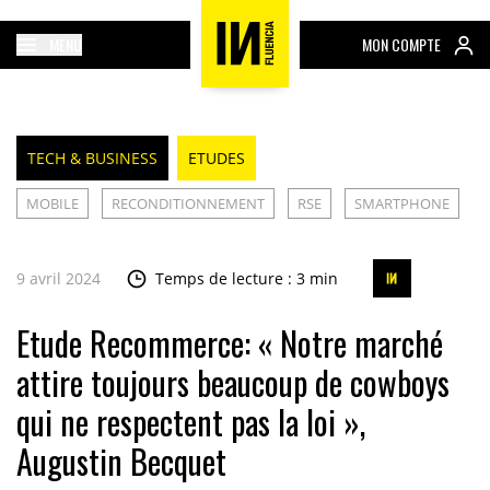
MENU
MON COMPTE
TECH & BUSINESS
ETUDES
MOBILE
RECONDITIONNEMENT
RSE
SMARTPHONE
9 avril 2024
Temps de lecture : 3 min
Etude Recommerce: « Notre marché
attire toujours beaucoup de cowboys
qui ne respectent pas la loi »,
Augustin Becquet