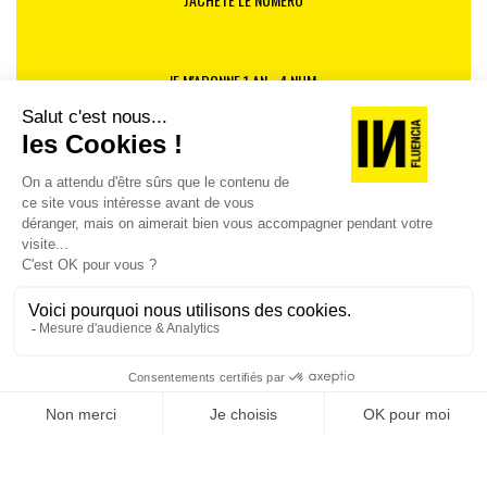
JE M'ABONNE 1 AN - 4 NUM.
JE DÉCOUVRE LES NUMÉROS PRÉCÉDENTS
Je suis déjà abonné(e) :
je consulte la revue en
version digitale