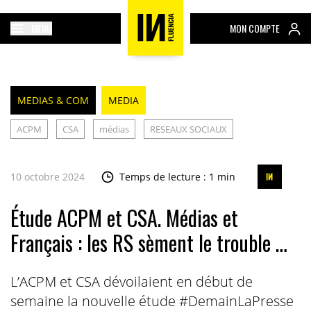
MENU
MON COMPTE
MEDIAS & COM
MEDIA
ACPM
CSA
médias
RESEAUX SOCIAUX
10 octobre 2024
Temps de lecture : 1 min
Étude ACPM et CSA. Médias et
Français : les RS sèment le trouble …
L’ACPM et CSA dévoilaient en début de
semaine la nouvelle étude #DemainLaPresse