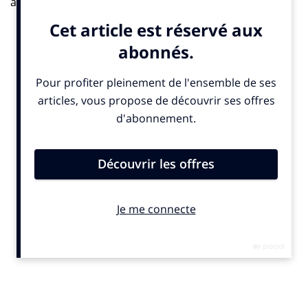
ans et +, représentatifs de la population française) en
mai 2024 via un questionnaire en ligne de 15 minutes.
Objectif : qualifier le niveau de confiance des Français
au sein de 8 médias : les 3 médias traditionnels (Presse
papier, télévision et radio) et leurs déclinaisons en
ligne ainsi que les plateformes vidéos et les réseaux
sociaux. Identifier les dimensions qui construisent
cette confiance. Mesurer si cette confiance a des
répercussions sur le rôle de prescription de chaque
média auprès des consommateurs.
Résultats : la presse papier contribue à rehausser une
confiance globale envers les médias. Avec une note de
3,5/10, les réseaux sociaux représentent le média
inspirant le moins fiable aux yeux des Français. Un
sujet préoccupant tant il fragilise un des piliers de la
démocratie, à savoir la confiance dans l’information et
les médias. Néanmoins, ce niveau est néanmoins
relevé grâce aux personnes consultant des comptes de