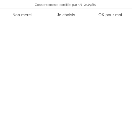
SUIVEZ-NOUS
@
INfluencialemag
Agence web
:
Novius