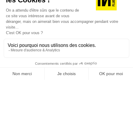
JE DÉCOUVRE LES NUMÉROS PRÉCÉDENTS
Je suis déjà abonné(e) :
je consulte la revue en
version digitale
SUIVEZ-NOUS
@
INfluencialemag