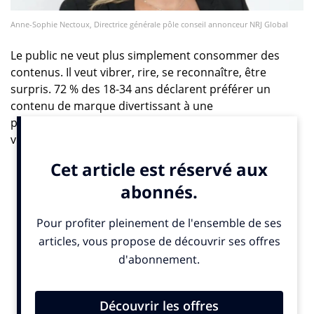
Anne-Sophie Nectoux, Directrice générale pôle conseil annonceur NRJ Global
Le public ne veut plus simplement consommer des
contenus. Il veut vibrer, rire, se reconnaître, être
surpris. 72 % des 18-34 ans déclarent préférer un
contenu de marque divertissant à une
publicité classique*. Les formats courts explosent, les
vidéos s’enchaînent sur les plateformes, les podcasts
s’installent dans le quotidien. Le brand content
s’inspire désormais ouvertement des logiques de
l’Entertainment : captation, incarnation, narration.
Derrière cette évolution, une conviction : les marques
ne sont plus en périphérie de la culture, elles en font
partie. Mais pour exister, elles doivent en comprendre
les codes et s’y intégrer avec sincérité et authenticité.
C’est là que réside le défi. Ne pas imposer un message,
mais créer un moment. Passer de la diffusion à la