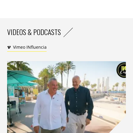
annonceur et Collectif JEAN-PAUL chez NRJ GLOBAL
VIDEOS & PODCASTS
Vimeo INfluencia
*Source : Etude Havas CX/CSA Research,2023 – « le
divertissement au cœur de la relation marque »