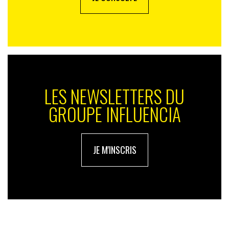
plateforme autour des parieurs. Un dispositif presse
hippique et PQR viendra compléter ce lancement.
Enfin, un coup de chapeau également à l’agence W qui
accompagne le PMU dans la modernisation du design
de sa marque et de ses points de vente (identité,
architecture de marque, expérience retail).
LES NEWSLETTERS DU
GROUPE INFLUENCIA
JE M'INSCRIS