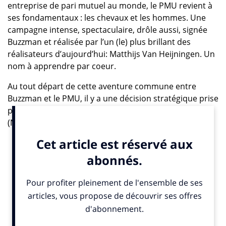
entreprise de pari mutuel au monde, le PMU revient à
ses fondamentaux : les chevaux et les hommes. Une
campagne intense, spectaculaire, drôle aussi, signée
Buzzman et réalisée par l’un (le) plus brillant des
réalisateurs d’aujourd’hui: Matthijs Van Heijningen. Un
nom à apprendre par coeur.
Au tout départ de cette aventure commune entre
Buzzman et le PMU, il y a une décision stratégique prise
par la nouvelle direction nommée il y a plus d’un an
(NDLR, Bertrand Méheut, ancien de Canal + et Cyril
Linette), explique Timothée Loizeau responsable
marque au sein du GIE (groupement d’intérêt
économique), « la volonté de se recentrer sur les
parieurs, de dépoussiérer l’image du PMU et d’attirer
de nouveaux joueurs ». Logique, direz-vous, le pari
hippique en décroissance depuis une dizaine d’années,
représente 90% du business et un peu plus de 92% de
sa marge. Pourtant, le PMU n’a pas manqué de folâtrer