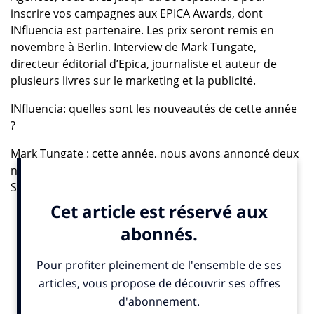
inscrire vos campagnes aux EPICA Awards, dont
INfluencia est partenaire. Les prix seront remis en
novembre à Berlin. Interview de Mark Tungate,
directeur éditorial d’Epica, journaliste et auteur de
plusieurs livres sur le marketing et la publicité.
INfluencia: quelles sont les nouveautés de cette année
?
Mark Tungate : cette année, nous avons annoncé deux
nouvelles catégories: Music Video et Online & Mobile
Services (les campagnes pour des marques comme
Tinder, Uber, Airbnb, etc.). Nous avons invité un grand
nombre de nouveaux membres du jury, notamment
ceux que nous appelons des “jurés experts” et qui sont
des journalistes spécialisés dans les secteurs d’activité
relatifs à des catégories spécifiques. Par exemple, la
chef de rubrique mode de Marie Claire France votera
cette année sur la catégorie Fashion. The Holmes