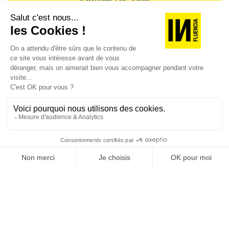
JE M'ABONNE 1 AN - 4 NUM.
JE DÉCOUVRE LES NUMÉROS PRÉCÉDENTS
Je suis déjà abonné(e) :
je consulte la revue en
version digitale
SUIVEZ-NOUS