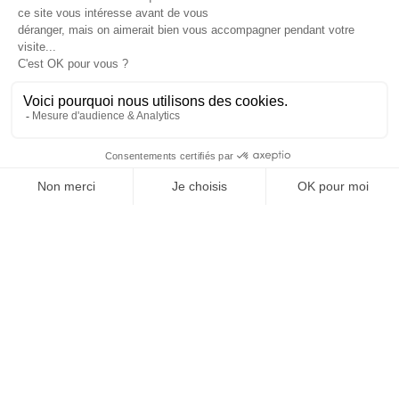
Je suis déjà abonné(e) :
je consulte la revue en
version digitale
SUIVEZ-NOUS
@
INfluencialemag