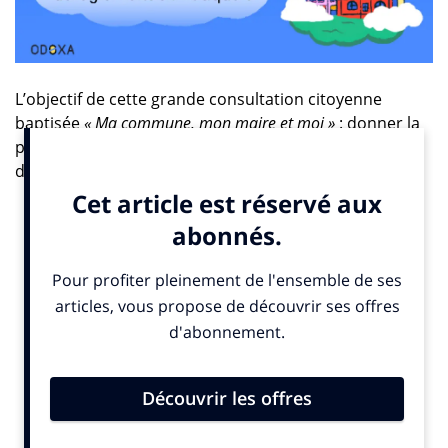
L’objectif de cette grande consultation citoyenne
baptisée
« Ma commune, mon maire et moi »
: donner la
parole aux Français sur la place et les responsabilités
de leur maire dans la vie quotidienne.
Chaque mois, un questionnaire thématique sera mis
en ligne sur le site
ici.fr
. Les auditeurs et internautes
pourront ainsi exprimer leurs attentes sur des enjeux
clés tels que le climat, l’éducation, les mobilités ou
encore la sécurité. Chaque sondage restera ouvert
deux semaines avant d’être analysé par l’institut
Odoxa, qui fournira une restitution détaillée au niveau
national et régional. Cette approche permettra de
mettre en lumière les disparités locales et les
spécificités territoriales.