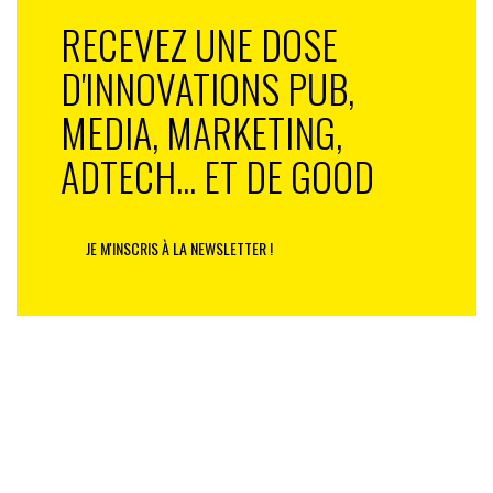
par les citoyens.
RECEVEZ UNE DOSE
La grande consultation citoyenne d’ICI est à retrouver
D'INNOVATIONS PUB,
sur le site ici.fr
MEDIA, MARKETING,
ADTECH... ET DE GOOD
JE M'INSCRIS À LA NEWSLETTER !