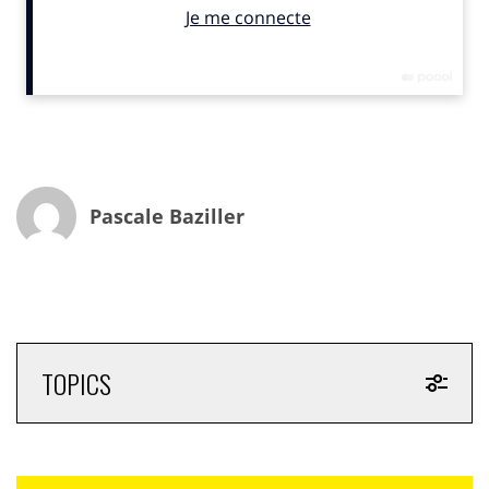
Au total, six grands thèmes feront l’objet de cette
consultation lancée à l’occasion des élections
municipales prévues les 15 et 22 mars 2026.
Le premier sujet, lancé en septembre 2025, porte sur
une question centrale :
« Que faire face au
dérèglement climatique ? »
. Alors que de nombreux
élus sont déjà confrontés à des crises liées au
Pascale Baziller
réchauffement de la planète, ICI invite les Français à
partager leurs attentes quant au rôle des maires dans
l’adaptation et la gestion de ces enjeux.
Le mercredi 24 septembre 2025, les 44 antennes du
réseau ICI se mobiliseront pour une journée spéciale,
consacrée à la restitution des résultats de cette
TOPICS
première consultation.
Le bilan complet sera présenté en mars 2026, à travers
une cartographie interactive des priorités exprimées