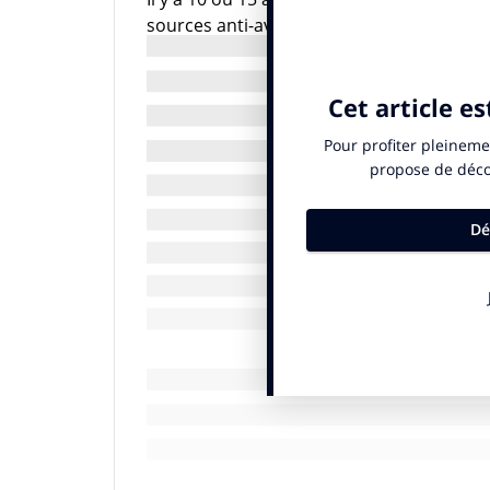
sources anti-avortement arrivaient en têt
gouvernement pour que les information
dans le SEO
.
En faisant une couverture avec deux fem
France telle qu’elle était. Nous prenions 
Pour nous, le féminisme est un
engagé et progressiste, qui s’
continue car, 80 ans p
Il y a encore beaucoup de misogynie au
moins les réflexions sexistes
. On doit a