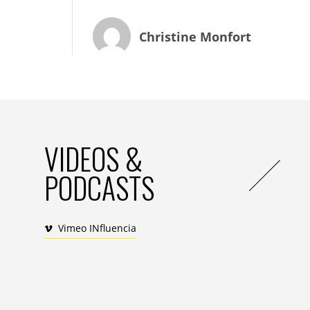
clichés intérieurs des femmes.
Ces dernières années, la rédaction a pris 
Christine Monfort
sexuelles contre les femmes
en révélant d
VIDEOS &
PODCASTS
Vimeo INfluencia