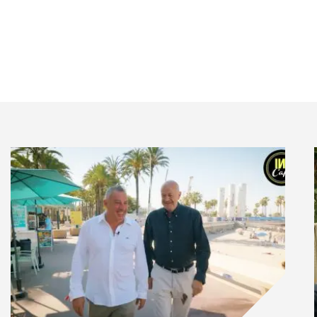
à bras le corps le sujet des
violences sexistes et
es affaires qui devraient
aboutir à des procès
.