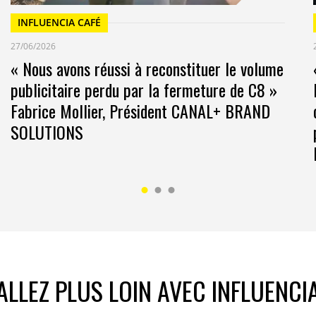
INFLUENCIA CAFÉ
27/06/2026
« Nous avons réussi à reconstituer le volume
publicitaire perdu par la fermeture de C8 »
Fabrice Mollier, Président CANAL+ BRAND
SOLUTIONS
nt chacun les moments forts de la vie des femmes et
rtir de la fin mai 2025
ALLEZ PLUS LOIN AVEC INFLUENCI
 trois générations de lectrices. Comment
mère, à la mère et surtout à la fille, dont la