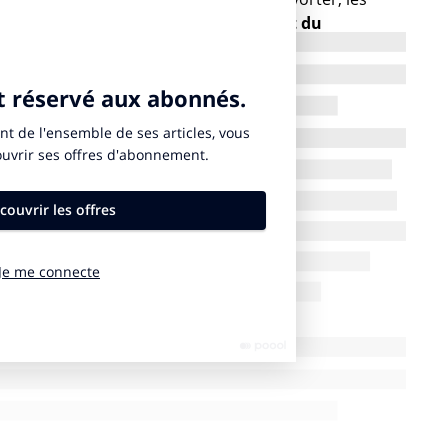
e.
Nous avons accompagné le combat du
s du planning familial remontent au premier plan
mes au moment du mariage pour tous, on racontait la
position pour faire avancer ce combat.
 humanisme. ELLE a toujours été un magazine
est battu pour l’égalité femmes-hommes. On
lus tard, on n’y est toujours pas…
 quotidien mais les jeunes générations tolèrent
ussi s’attaquer à des combats invisibles comme les