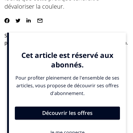
dévaloriser la couleur.
S’appliquant indistinctement sur tout support et tout
produit, la couleur a largement envahi notre quotidien.
Pour les industriels, décliner un produit en toutes les
teintes est devenu si facile, que cette pratique tendrait
à dévaloriser la couleur.
Choisir une nuance pour le consommateur reste
toujours un exercice difficile. Pourtant les pistes pour
valoriser une couleur ne manquent pas. Sortir du lot
par des couleurs décalées reste possible tant certains
secteurs restent attachés à des codes traditionnels.
Actif, l’environnement multicolore interagit avec les
individus grâce aux lumières et matières intelligentes.
De nouvelles couleurs ou procédés de coloration
voient le jour pour accompagner de façon poétique