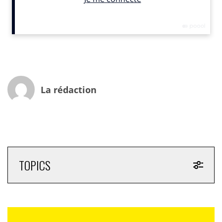
des marques ou concepts, pour répondre à des enjeux
écologiques ou de santé…
Dezineo vous propose de vous immergez-vous dans le
monde des couleurs de demain dans cet atelier qui
aura lieu le 2 juillet à 8h45 au Steelcase Worklife, 23
boulevard Jules Ferry, 75011 Paris
La rédaction
TOPICS