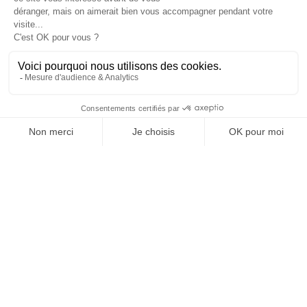
Je suis déjà abonné(e) :
je consulte la revue en
version digitale
SUIVEZ-NOUS
@
INfluencialemag