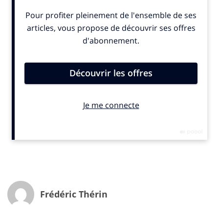
félicité
e
Karine Fouque
, présidente de
La French Tech
Munich.
Des licornes en veux-tu, en voilà…
Sur la scène dédiée et lors de tables rondes et de
keynotes, plusieurs intervenants ont pu expliquer
comment le couple franco-allemand pourrait renforcer
la « Vieille Europe » afin de lutter contre la concurrence
asiatique et américaine. Parmi les « guest-stars »
françaises invitées figuraient
Alexandre Prot
, le co-
fondateur et CEO de la licorne
Qonto
, qui a récemment
fait l’acquisition de son concurrent allemand
Penta
et
Vincent Huguet
, le CEO de la marketplace des
freelances
Malt
. Plusieurs autres fleurons de la
French
Tech
avaient fait le déplacement à
Munich
dont
PayFit
,
Younited
,
Spendesk
,
PlayPlay
et
Lemonway
.
Frédéric Thérin