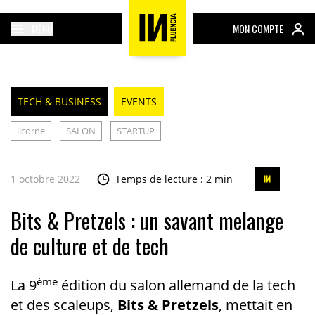
MENU
MON COMPTE
TECH & BUSINESS
EVENTS
licorne
SALON
STARTUP
1 octobre 2022
Temps de lecture : 2 min
Bits & Pretzels : un savant melange
de culture et de tech
ème
La 9
édition du salon allemand de la tech
et des scaleups,
Bits & Pretzels
, mettait en