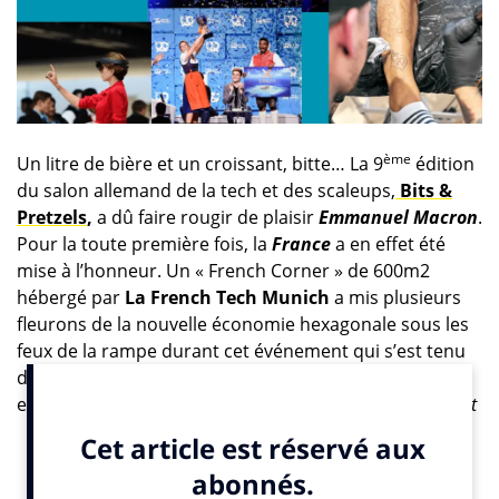
ème
Un litre de bière et un croissant, bitte… La 9
édition
du salon allemand de la tech et des scaleups,
Bits &
Pretzels
,
a dû faire rougir de plaisir
Emmanuel Mac
r
on
.
Pour la toute première fois, la
France
a en effet été
mise à l’honneur. Un « French Corner » de 600m2
hébergé par
La
French Tech Munich
a mis plusieurs
fleurons de la nouvelle économie hexagonale sous les
feux de la rampe durant cet événement qui s’est tenu
du 25 au 27 septembre au Centre des congrès et des
expositions de la capitale bavaroise (
ICM
).
« Ce
salon est
une occasion exceptionnelle de mettre en avant la tech
française à l’étranger et de renforcer le partenariat franco-
allemand pour une tech européenne souveraine » s’est