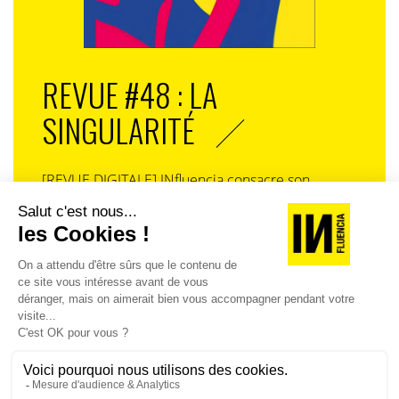
REVUE #48 : LA
SINGULARITÉ
[REVUE DIGITALE] INfluencia consacre son
prochain numéro à une question devenue
centrale dans l’économie contemporaine : Qu’est-
ce que la singularité à l’heure de la
standardisation généralisée ? Ce numéro explore
la singularité là où elle est la plus mise à l’épreuve
: dans l’entreprise, dans la marque, dans les
organisations, dans les choix de gouvernance,
dans le rapport au pouvoir et à la technologie.