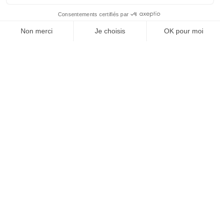
J'ACHÈTE LE NUMÉRO
JE M'ABONNE 1 AN - 4 NUM.
JE DÉCOUVRE LES NUMÉROS PRÉCÉDENTS
Je suis déjà abonné(e) :
je consulte la revue en
version digitale