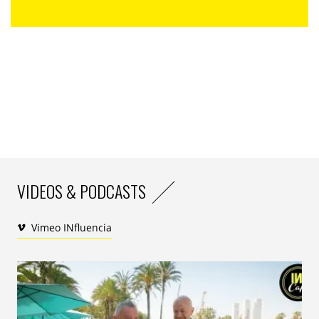
pandémie qui les ont contraints à proposer des
éditions virtuelles, les organisateurs de
Bits & Pretzels
sont parvenus à transformer leur événement en un
rendez-vous incontournable de la scène européenne
des start-ups. Cette année, les 5000 tickets proposés
ont tous été vendus cinq semaines avant les trois
journées de rencontres qui coïncident toujours avec
la
Fête de la Bière
, le rendez-vous annuel de la blonde
servie au litre mais aussi du business en
Bavière
. Près
de 4000 personnes avaient même inscrit leur nom sur
une liste d’attente pour prendre la place d’éventuels
VIDEOS & PODCASTS
congressistes absents ou… positifs au
Covid
.
Une guest list impressionnante
Vimeo INfluencia
ème
Pour cette 9
édition, 300 exposants, 800
investisseurs et plus de 500 intervenants ont fait le
déplacement à
Munich
. On est loin des 80 participants
invités la première année en 2014… La « grande