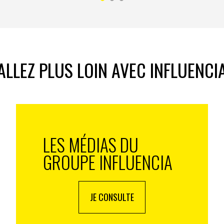
 tout un dispositif qui va répondre à toutes leurs
ux-tu le faire ? » résonne comme un défi, et selon
ral ce sont les jeunes qui veulent changer le monde,
ALLEZ PLUS LOIN AVEC INFLUENCI
mpagne, c’est d’abord le fait que l’on exprime par les
 que ces jeunes vont faire un métier extraordinaire quand
t aspect extraordinaire. D’ailleurs chacune des
une aventure, qu’il s’agisse de s’entrainer, de
ou de faire une séance de sport.
ous chercher à recruter ?
LES MÉDIAS DU
e, c’est entre 17 et 25 ans parce qu’à ces âges-là, ils
GROUPE INFLUENCIA
n’ont généralement pas d’enfants, sont en recherche
stent chez nous. Pour nous, l’idéal est un jeune qui
a qui resteront 40 ans, mais pour que notre système
JE CONSULTE
 et 8 ans est idéale.
ne va s’engager sur un poste spécifique et puis après