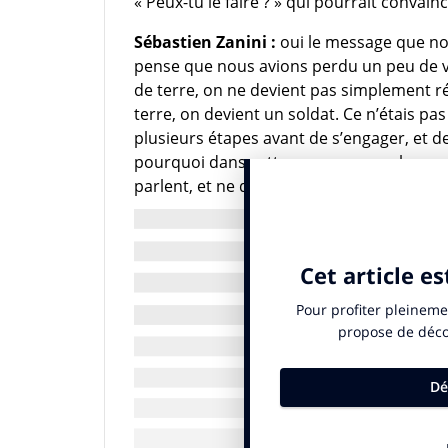
« Peux-tu le faire ? » qui pourrait convai
Sébastien Zanini :
oui le message que nous
pense que nous avions perdu un peu de vue 
de terre, on ne devient pas simplement ré
terre, on devient un soldat. Ce n’étais pas
plusieurs étapes avant de s’engager, et d
pourquoi dans cette campagne on leur pos
parlent, et ne doivent pas créer de malen
IN. : quel est le rythme de vos interven
C. H.T. de. Qu :
une campagne de recruteme
régulièrement. Depuis 1996, date à laque
l’armée de terre, nous en sommes à la 
c’est la bonne durée de vie pour garder l
engagements sur les territoires. En 2020. 
Levant. Il y a eu ensuite la période Afgh
flanc Est de l’Europe. Soit La Roumanie et
pour coller à la réalité. Et puis la raison