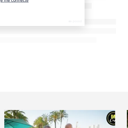
 deux domaines : les équipements, avec de nouveaux
is une transformation structurelle avec l’arrivée de
cybercombattants, tout ce qui est drones,
op : nous allons adopter de nouveaux camouflages
ité visuelle, et qu’il va falloir intégrer très
n peu les trois raisons majeures de cette nouvelle