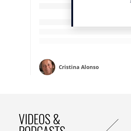
transformation de l’armée de terre dans
matériels qui sont entrain d’arriver et pu
nouveaux métiers qui montent comme les 
renseignements… et je vous offre un sco
pour les treillis, qui sont un peu notre ident
rapidement à nos communications. Voilà u
campagne.
Cristina Alonso
VIDEOS &
PODCASTS