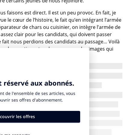
ncre certains jeunes de nous rejoindre.
 faisons est direct. Il est un peu provoc. En fait, je
le cœur de l’histoire, le fait qu’en intégrant l’armée
parateur de chars ou cuisinier, on intègre l’armée de
 assez clair pour les candidats, qui doivent passer
e fait nous perdions des candidats au passage… Voilà
e la question, et on leur propose des images qui
tendus.
tions « publicitaires » ?
nt ça s’essouffle, donc il faut la renouveler
lle nous avons annoncé la professionnalisation de
onzième campagne. Nous considérons que quatre ans
’attention des jeunes. Mais cela dépend aussi des
L’armée de terre était très engagée au Sahel et au
anistan. Aujourd’hui, nous sommes plus engagés sur le
 les Pays Baltes. Donc cette campagne est aussi là
 de cette opération est également là pour annoncer la