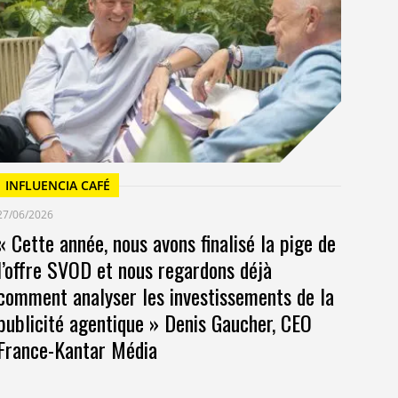
Un
at
INFLUENCIA CAFÉ
27/06/2026
« Cette année, nous avons finalisé la pige de
l’offre SVOD et nous regardons déjà
comment analyser les investissements de la
publicité agentique » Denis Gaucher, CEO
France-Kantar Média