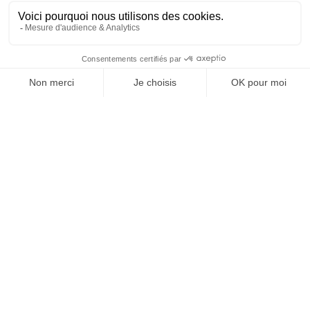
SUIVEZ-NOUS
@
INfluencialemag