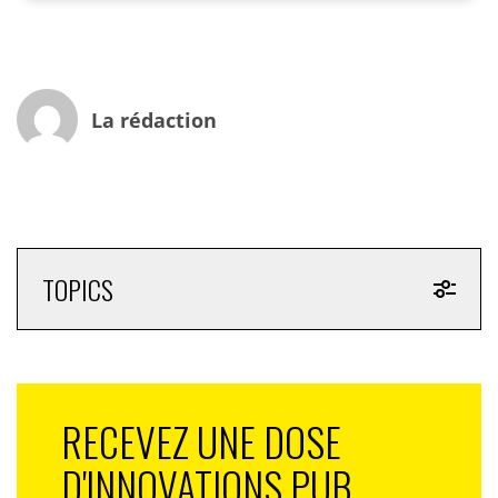
Masterclass de deux heures, réalisée par StickyADS.tv
et Videology aura lieu le mercredi 20, dédiée à la «
programmatic video ». Une attention particulière sera
accordée au “Real Time Advertising” et à l’enjeu de la
La rédaction
sécurisation des données pour les marques ainsi qu’à
l’impact des DMP sur la créativité.
Parmi les intervenants :
– Jimmy Maymann, The Huffington Post, USA
– Pierre Chappaz, Executive Chairman – Teads
TOPICS
– Massimo de Magistris, General Manager EMEA –
StickyADS.tv
– Carlo d’Asaro Biondo, President EMEA, Strategic
Relationships – Google
– Grégory Gazagne, Executive Managing Director EMEA
RECEVEZ UNE DOSE
– Criteo
– Anant Joshi, Director of International Business –
D'INNOVATIONS PUB,
Meetrics