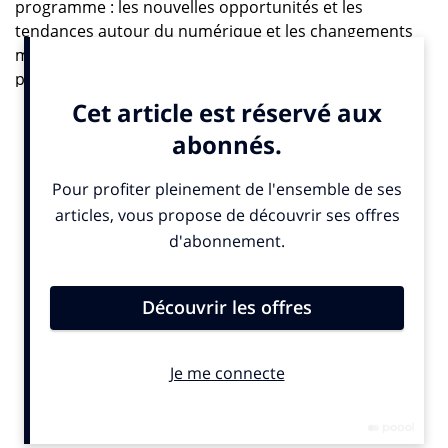
programme : les nouvelles opportunités et les
tendances autour du numérique et les changements
majeurs du marketing de contenu ou de la vidéo
programmatique.
Rendez-vous européen incontournable, Interact réunit
tous les acteurs majeurs autour de débats,
conférences, invitant à la création, l’inspiration et le
networking. IAB Europe et Cristal Events accueilleront
les 19, 20 et 21 mai prochains à Berlin des
personnalités du secteur du digital, de la publicité et de
l’industrie des médias sur Interact. Le thème retenu
cette année est : “ Data+ideas=audience ”.
La conférence, dont INfluencia est partenaire,
démarrera par une intervention de Sir Martin Sorrell
(ceo de WPP), couvrira les nouvelles opportunités et
les tendances autour du numérique, s’efforcera
d’identifier les changements majeurs du marketing de
contenu ou de la vidéo programmatique. Une