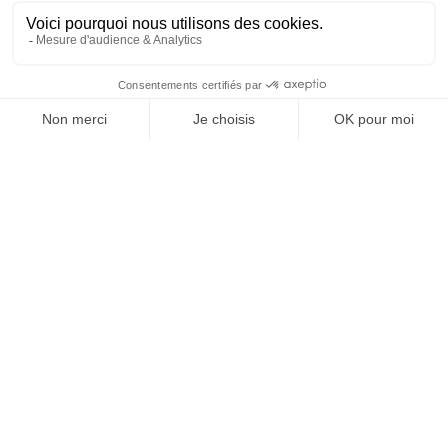
SUIVEZ-NOUS
@
INfluencialemag