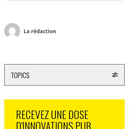
dernier. Il a permis de mettre en avant un certain
nombre d’initiatives et de cas concrets réalisés en
France, tant dans le domaine de la grande
consommation (un Grand Prix pour le
groupe Danone), que de l’expérience client (un second
La rédaction
Grand Prix pour Huge, l’application du domaine
skiable, Paradiski). « Cette première édition illustre la
richesse et la diversité de ce sujet que nous suivrons
donc en continu sur cette plateforme », précise t-il.
Alors en route vers un tour du monde de la créativité
et de la data.
TOPICS
The Flixonase Allergy Monitor
Un Chinois sur quatre souffre d’allergies nasales. Ils
attribuent celles-ci à la pollution de l’air et ignorent que
les conditions météorologiques et les allergènes en
RECEVEZ UNE DOSE
sont également les causes. Les consommateurs
D'INNOVATIONS PUB,
chinois vérifient leurs applications météorologiques
plus souvent que la moyenne mondiale en raison de