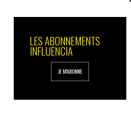
Les plus jeunes ont toutefois tendance à 
beaucoup de vidéos mais leur temps d’atten
influenceurs
doivent sortir du digital et
début.
LES ABONNEMENTS
INFLUENCIA
je ne pense pas que des débutan
JE M'ABONNE
IN : Comment les influenceurs parviennent
qu’ils prennent tous de l’âge…
C. A. :
Des personnes comme
Cyprien
et
followers tout en séduisant les 15-24 ans.
preuve d’une grande empathie envers leur