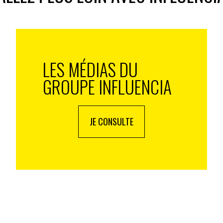
faire du snacking sur le net. Ils consomment
tion est assez faible. Pour élargir leurs cibles,
les
 du vase clos dans lequel ils se sont enfermés à leur
LES MÉDIAS DU
GROUPE INFLUENCIA
ts vont entrer dans le TOP 3 dans un avenir
proche.
JE CONSULTE
 à rester populaires auprès des plus jeunes alors
Mcfly & Carlito
ont la capacité de garder leurs anciens
 Ils y parviennent grâce à leur humour et en faisant
s followers.