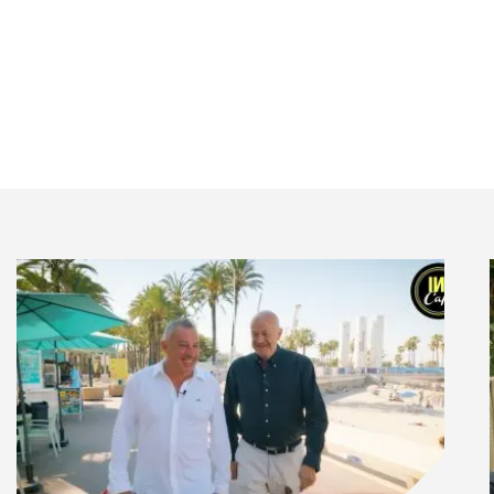
es parvenues à bâtir leur notoriété ?
La particularité des influenceurs les plus appréciés
e construire également une notoriété en dehors de
e
a créé le
GP Explorer
, une course de Formule 4.
s et il fait du théâtre.
McFly & Carlito
ont été très
s vos classements…
 féminins. Les personnalités les plus populaires sur la
des vidéos potaches et humoristiques. Beaucoup sont
s dans lesquels les femmes sont assez peu présentes.
os classements est celui de
Lena Situations
car elle
poser comme une véritable personnalité publique. Elle
er
Festival de Cannes
. Elle a aussi écrit un livre sur la
 ont permis d’avoir des retombées dans les médias