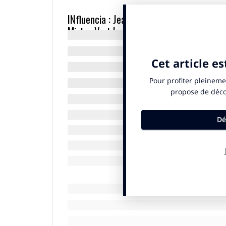
INfluencia : Jean-Luc Reichmann, Nagui et 
Mister V et Lena Situations sur YouTube,
animateurs, les YouTubeurs et les stream
Animat 360°
, n’ont pas beaucoup changé
Corinne Abitbol :
Notre étude montre en 
restent un peu les mêmes au fil des année
depuis longtemps.
Squeezie
est sur
YouT
enquête prouve également que la notori
aujourd’hui encore, deux fois inférieure 
influenceurs mais ils ne sont pas si connu
Le seul visage féminin qui éme