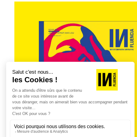
IN : Vos classements ne risquent donc p
C. A. :
De nouvelles personnalités vont ém
pense pas que des débutants vont entrer 
Les personnalités les plus popula
dans l
IN : Quelle est l‘attitude des marques vis 
C. A. :
Je pense que la nouvelle loi sur le 
pratiques discutables de certains influenc
chercher à se rapprocher de personnalité
structurer leurs discours en dehors de l