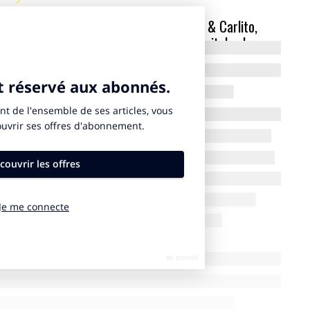
Faustine Bollaert à la télévision, McFly & Carlito,
 Squeezie, Aminematue et Zerator sur Twitch… Les
ers préférés des Français, selon votre récente étude
 ces dernières années…
effet que les influenceurs préférés des Français
s. Les plus populaires sont présents sur internet
ube
depuis 2011 et sur
Twitch
depuis 2013. Notre
été des
YouTubeurs
et des streamers reste,
à celle des animateurs télé. On parle beaucoup des
s que cela en réalité.
rge dans nos classements est celui de
Lena
Situations