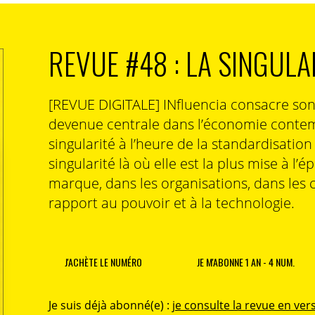
as de beaucoup évoluer dans un avenir proche…
erger surtout auprès des plus jeunes mais je ne
REVUE #48 : LA SINGULA
dans le TOP 3 dans un avenir proche.
[REVUE DIGITALE] INfluencia consacre so
devenue centrale dans l’économie contem
ires aujourd’hui vont donc continuer de l’être
singularité à l’heure de la standardisatio
es années à venir.
singularité là où elle est la plus mise à l’é
marque, dans les organisations, dans les 
rapport au pouvoir et à la technologie.
à vis de ces influenceurs ?
J'ACHÈTE LE NUMÉRO
JE M'ABONNE 1 AN - 4 NUM.
marketing d’influence, qui a mis en lumière les
eurs, va avoir un impact sur les marques. Elles vont
s qui ont un fort rayonnement et qui parviennent à
Je suis déjà abonné(e) :
je consulte la revue en vers
eurs plateformes digitales de prédilection comme