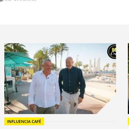
enne, demain, quand le confinement sera terminé et
 si c’est autrement, il faudrait que les Français
onsommation. Or c’est bien plus d’une « Révolution
us parlent aujourd’hui.
t ce qu’ils aimaient et aiment toujours de cette
ellement aujourd’hui. Le plaisir de prendre le
réateurs de lien et de convivialité, plutôt que la
lutte pour un créneau de drive. Le plaisir des marques
 alliés affectifs qui comptent – ou qui manquent – en
ment », de la découverte ludique, de temps en temps,
iences.
français
terait cette consommation qu’ils aiment au monde
INFLUENCIA CAFÉ
ences. Exigence de pouvoir consommer local et français