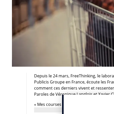
Depuis le 24 mars, FreeThinking, le laborat
Publicis Groupe en France, écoute les F
comment ces derniers vivent et ressentent
Paroles de Véronique Langlois et Xavier C
« Mes courses se font au drive, je ne pren
budget courses a été réduit car je ne sui