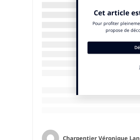
allant en supermarché des coups de cœur
galeries marchandes ».
Confrontés à une crise qu’ils ne pouvaient
plus intimes, les Français s’adaptent. Leur
habitudes de consommation se transform
Cultiver son jardin potager ?
Réduction du rythme de sortie et des cou
distribution freiné avec la prééminence 
proximité, à travers le drive ou la livraiso
parce que le reste – mode, beauté, loisirs
moindre, quand on vit dans l’incertitude ;
le peuvent du privilège de cultiver son j
métropoles… Les Français changent. C’est 
termes : cette adaptation rapide et nécess
la voie à un « Grand Soir » de la consomm
Un Grand Soir de la consommation?
Charpentier Véronique Lang