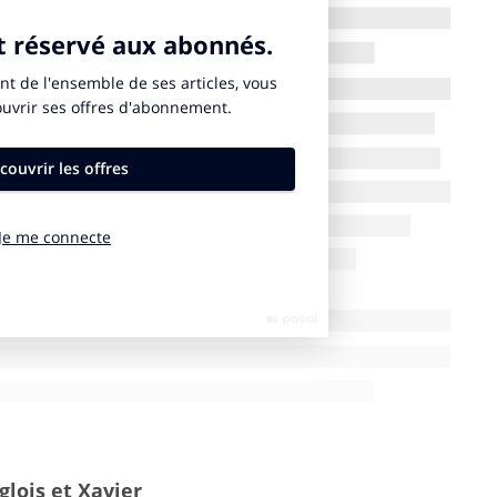
… Ça me manque de flâner dans les magasins et les
 pas anticiper, et qui bouleverse leurs repères les
s routines, leurs habitudes, et en particulier leurs
ent sous la pression des événements.
rses ; mouvement d’hybridation des circuits de
des grandes enseignes dans leurs formats de
n à domicile ; recentrage sur l’alimentaire à la fois
… – est moins accessible et parce que l’envie est
 redécouverte du plaisir de cuisiner, et pour ceux qui
ardin potager, comme un Candide 2020 retiré loin des
incontestable. Mais en ont-ils envie ? En d’autres
aire à la crise du Covid et au confinement ouvre-t-elle
ation ?
lois et Xavier