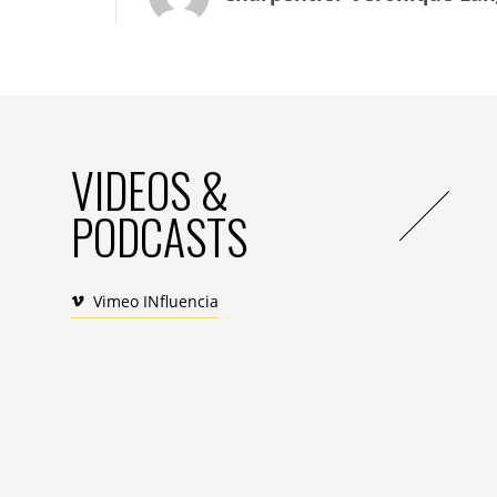
Non. Car pour que le « Grand Soir » advi
que la vie devra reprendre son cours même
changent radicalement de regard sur la c
de velours de la consommation » qu’ils no
Une Révolution de velours…
VIDEOS &
Une Révolution de velours qui préserverai
PODCASTS
consommation d’avant qui leur manque cru
temps de faire ses courses dans des lieux c
corvée anxiogène du ravitaillement ou la 
Vimeo INfluencia
que l’on aime et qui sont des repères, des
temps de crise. Le plaisir du « consotain
de nouveaux produits, de nouvelles expér
Exigence de pouvoir consommer local et 
Mais une Révolution de velours qui adap
post-Covid, à ses exigences, à leurs exig