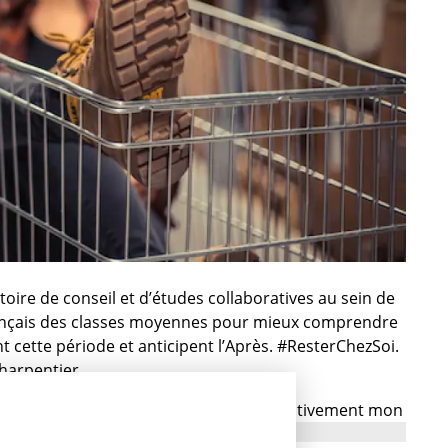
oire de conseil et d’études collaboratives au sein de
rançais des classes moyennes pour mieux comprendre
 cette période et anticipent l’Après. #ResterChezSoi.
harpentier.
ds que l’essentiel, pas de superflu, effectivement mon
s pas tentée d’acheter comme je pouvais le faire en