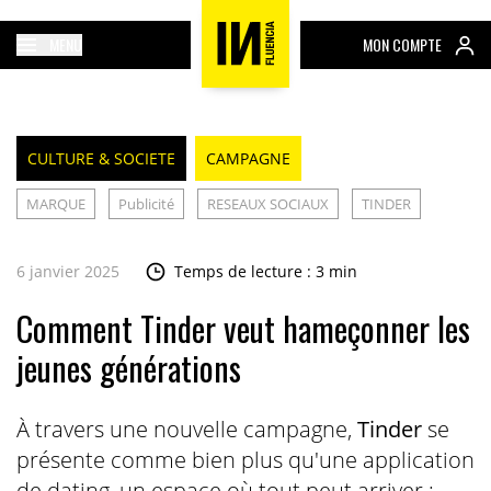
MENU
MON COMPTE
CULTURE & SOCIETE
CAMPAGNE
MARQUE
Publicité
RESEAUX SOCIAUX
TINDER
6 janvier 2025
Temps de lecture : 3 min
Comment Tinder veut hameçonner les
jeunes générations
À travers une nouvelle campagne,
Tinder
se
présente comme bien plus qu'une application
de dating, un espace où tout peut arriver :