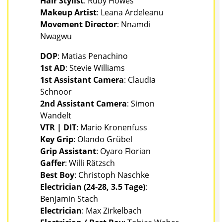
Hair Stylist
: Ruby Howes
Makeup Artist
: Leana Ardeleanu
Movement Director
: Nnamdi
Nwagwu
DOP
: Matias Penachino
1st AD
: Stevie Williams
1st Assistant Camera
: Claudia
Schnoor
2nd Assistant Camera
: Simon
Wandelt
VTR | DIT
: Mario Kronenfuss
Key Grip
: Olando Grübel
Grip Assistant
: Oyaro Florian
Gaffer
: Willi Rätzsch
Best Boy
: Christoph Naschke
Electrician (24-28, 3.5 Tage)
:
Benjamin Stach
Electrician
: Max Zirkelbach