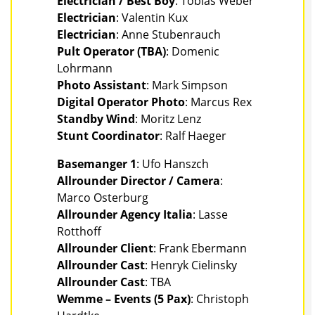
Electrician / Best Boy
: Tobias Weber
Electrician
: Valentin Kux
Electrician
: Anne Stubenrauch
Pult Operator (TBA)
: Domenic
Lohrmann
Photo Assistant
: Mark Simpson
Digital Operator Photo
: Marcus Rex
Standby Wind
: Moritz Lenz
Stunt Coordinator
: Ralf Haeger
Basemanger 1
: Ufo Hanszch
Allrounder Director / Camera
:
Marco Osterburg
Allrounder Agency Italia
: Lasse
Rotthoff
Allrounder Client
: Frank Ebermann
Allrounder Cast
: Henryk Cielinsky
Allrounder Cast
: TBA
Wemme – Events (5 Pax)
: Christoph