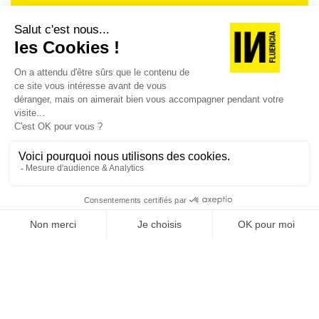
Je suis déjà abonné(e) :
je consulte la revue en
version digitale
SUIVEZ-NOUS
@
INfluencialemag