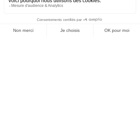
SUIVEZ-NOUS
@
INfluencialemag