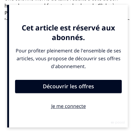
homologue grand format sur la place de Clichy à
Paris… Un coup média clin d’œil et contextualisé pour
la sortie du film « Un homme à la hauteur ». Qui rend la
communication événementielle un peu plus grande.
« Un Homme à la hauteur » avec Virginie Efira et Jean
Dujardin s’annonce comme la comédie rayon de soleil
de notre printemps si capricieux. Car si on s’en refaire
à la bande annonce, il va être quasi impossible de
résister à ce duo vedette qui incarne Alexandre, une
personne de petite taille, drôle et touchant mais prêt à
tout pour séduire sa belle tombée du ciel, et Diane,
magnifique avocate pleine de charisme mais quand
même un peu beaucoup perturbée par cet amoureux
improbable.
Cependant, le film ne créera pas la bonne surprise que
dans les salles obscures. Puisque pour accompagner
sa sortie, le 4 mai, Gaumont et JCDecaux Live ont choisi