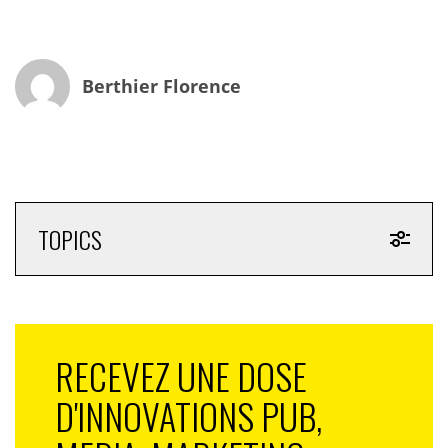
d’en faire la promotion à travers une opération
événementielle inédite. En effet, reprenant la
thématique de l’affiche et les codes du long métrage
réalisé par Laurent Tirard, une colonne Morris à la
Berthier Florence
mesure du prince charmant et de son 1, 36 mètre
jouxte une autre d’envergure normale accueillant
l’héroïne. Un coup media pimpant et contextualisé qui
tout en réussissant une association symbolique entre
les supports médias et le scénario, et en interpellant
les passants de la place Clichy, complète
TOPICS
astucieusement le dispositif de campagne d’affichage
plus traditionnel décliné à Paris et dans les grandes
agglomérations françaises. C’est frais et séduisant et ça
donne de la hauteur à la communication en territoire
urbain.
RECEVEZ UNE DOSE
D'INNOVATIONS PUB,