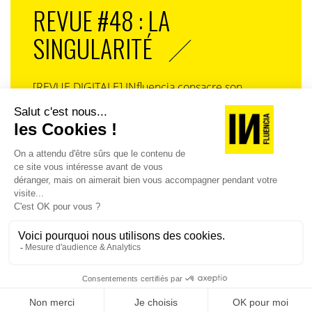
REVUE #48 : LA
SINGULARITÉ
[REVUE DIGITALE] INfluencia consacre son
prochain numéro à une question devenue
centrale dans l’économie contemporaine : Qu’est-
ce que la singularité à l’heure de la
standardisation généralisée ? Ce numéro explore
la singularité là où elle est la plus mise à l’épreuve
: dans l’entreprise, dans la marque, dans les
organisations, dans les choix de gouvernance,
dans le rapport au pouvoir et à la technologie.
J'ACHÈTE LE NUMÉRO