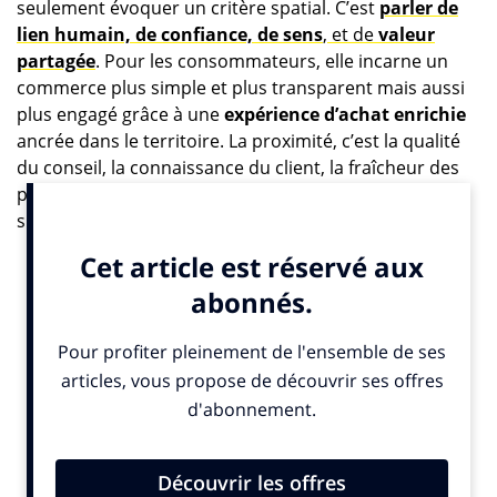
seulement évoquer un critère spatial. C’est
parler de
lien humain, de confiance, de sens
, et de
valeur
partagée
. Pour les consommateurs, elle incarne un
commerce plus simple et plus transparent mais aussi
plus engagé grâce à une
expérience d’achat enrichie
ancrée dans le territoire. La proximité, c’est la qualité
du conseil, la connaissance du client, la fraîcheur des
produits, mais aussi la perception d’un impact positif
sur l’économie locale.
Pour les enseignes, commerçants ou marques, cela
suppose une évolution. Il ne suffit plus de « raccourcir
les distances » mais aussi de
rétablir des liens
. Les
attentes sont fortes des consommateurs notamment
autour de la relation humaine, de l’accessibilité, de la
simplicité.
Une fréquentation solide, mais des attentes nouvelles
L’étude de l’ObSoCo montre que la fréquentation des