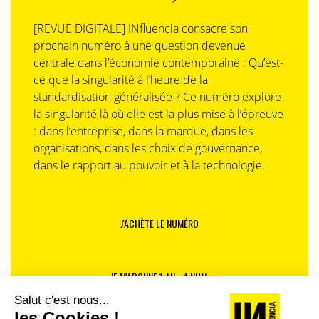
collect, CRM localisé, services connectés.
[REVUE DIGITALE] INfluencia consacre son
Soutien public
: revitalisation des centres-bourgs,
prochain numéro à une question devenue
aides à l’installation, logistique urbaine et rurale. L’État
centrale dans l’économie contemporaine : Qu’est-
et les collectivités territoriales ont multiplié des
ce que la singularité à l’heure de la
annonces dans ce sens ces dernières années (« Action
standardisation généralisée ? Ce numéro explore
cœur de ville » lancé en 2018, « Petites villes de demain
la singularité là où elle est la plus mise à l’épreuve
» en 2020) mais la Cour des comptes, dans son rapport
: dans l’entreprise, dans la marque, dans les
« La
politique de l’État en faveur du commerce de
organisations, dans les choix de gouvernance,
proximité »
de septembre 2023, a prouvé que
dans le rapport au pouvoir et à la technologie.
ces dispositifs avaient des résultats inégaux en raison
notamment d’un manque de coordination et d’un suivi
parfois insuffisant des politiques menées.
J'ACHÈTE LE NUMÉRO
Diversification de l’offre
: nouveaux services (livraison,
réparation, accompagnement), personnalisation,
expérience client.
JE M'ABONNE 1 AN - 4 NUM.
Formation et attractivité des métiers
: transmission,
valorisation des compétences, accompagnement des
transitions.