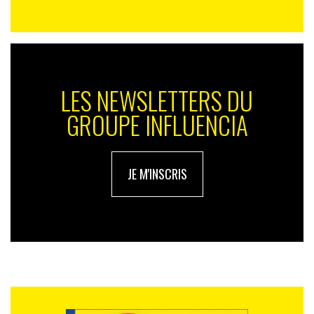
LES NEWSLETTERS DU
GROUPE INFLUENCIA
JE M'INSCRIS
Le Sénat, dans son rapport intitulé
« Soutenir le
commerce en milieu rural : 43 mesures »
soulignait