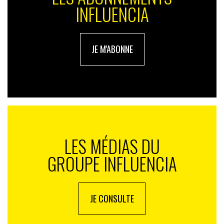
INFLUENCIA
Une grande majorité de la population (86%) aimerait
pouvoir acheter plus souvent des produits
« producteurs », c’est trop loin, compliqué, trop cher,
JE M'ABONNE
ils ne savent pas comment faire…
LES MÉDIAS DU
GROUPE INFLUENCIA
JE CONSULTE