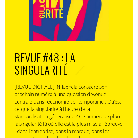
de métaphores, il puisera dans un registre graphique
constitué de traits hérités de la calligraphie. En somme,
en Chine, écriture et image se confondent. Écrire en
calligraphe, c’est peindre. Et peindre, c’est écrire.
Une autre manifestation de la créativité
REVUE #48 : LA
Par-delà le langage, c’est la finalité même de la création
qui diffère d’une culture à l’autre. Là où l’Occident
SINGULARITÉ
s’attelle à dire, à raconter, à prouver, à émouvoir, la
création chinoise se préoccupe de retrouver les
souffles vitaux qui régissent aussi bien la nature que
[REVUE DIGITALE] INfluencia consacre son
les hommes. Il s’agira davantage de faire ressentir. La
prochain numéro à une question devenue
création en soi comptera moins que l’effet qu’elle
centrale dans l’économie contemporaine : Qu’est-
produira sur celui qui la regarde, et que les
ce que la singularité à l’heure de la
conséquences positives de cette rencontre, entre la
standardisation généralisée ? Ce numéro explore
création et le spectateur, sur l’harmonie de la société.
la singularité là où elle est la plus mise à l’épreuve
: dans l’entreprise, dans la marque, dans les
Cette conception se répercute sur les partis pris d’une