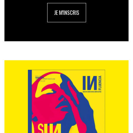
d’e-mailing, mots entendus dans une campagne radio
JE M'INSCRIS
ou télé…), sensiblement différent. En Chine, la
présence de la langue ancrera la création dans la
tradition, rappellera le passé et évoquera l’institution.
En Occident, les éléments de langage auront au
contraire une fonction plus libératrice, convocatrice
d’un futur proche (dans lequel le consommateur
achètera un produit, bénéficiera d’un service, verra son
style de vie évoluer grâce à telle ou telle marque),
renvoyant le consommateur à son individualité propre.
Enfin, le chinois écrit a ceci de particulier que ses
idéogrammes peuvent représenter littéralement ce
qu’ils désignent. Ainsi, le caractère chinois exprimant
l’arbre ressemblera à un sapin, et celui évoquant la
forêt sera constitué de trois sapins. À l’autre extrémité,
la peinture chinoise traditionnelle sera telle qu’en
réalisant son tableau, le peintre sera dans une forme
d’écriture. Usant d’une grammaire visuelle, toute faite