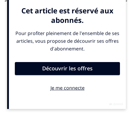
et décidément façonné par l’Occident.
Notre conviction est que plus nous cherchons à
comprendre les Chinois – et plus particulièrement
leurs créations –, plus nous nous enferrons dans nos
habitudes mentales, nos réflexes culturels, nos valeurs,
nos peurs, les perdant encore plus de vue. Croyant les
regarder, nous les laissons mieux nous observer.
L’Occident conçoit le créatif, le créateur, comme
l’auteur, le réalisateur d’une œuvre originale (un
tableau encore jamais peint, une musique encore
jamais composée, un film encore jamais réalisé…) et
ressemblant le moins possible à ce qui existe déjà.
L’authenticité, la nouveauté et la singularité de la
création rendant son auteur d’autant meilleur.
De surcroît, l’Occident se trompe lorsqu’il tourne son
regard vers l’Orient. Se penchant sur son histoire de