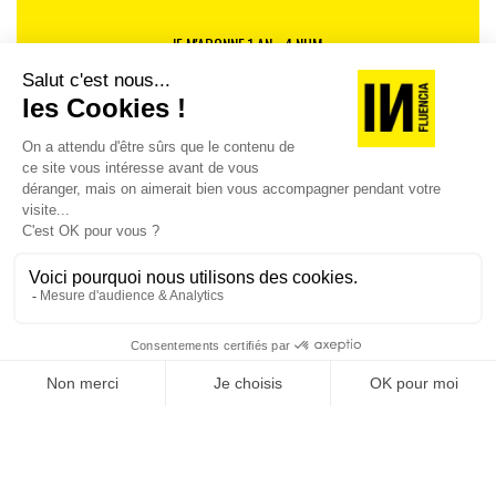
JE M'ABONNE 1 AN - 4 NUM.
JE DÉCOUVRE LES NUMÉROS PRÉCÉDENTS
Je suis déjà abonné(e) :
je consulte la revue en
version digitale
SUIVEZ-NOUS