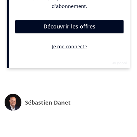
contenus et les plateformes qui diffusent ces
contenus, mais qui captent l’essentiel de la valeur et de
la croissance. C’est pourquoi nous aurons une Keynote
de maître Fayrouze Masmi-Dazi, avocat à la cour, qui
dressera une sorte d’état de l’art réglementaire et
judiciaire du marché. L’actualité réglementaire est
riche et l’agenda législatif chargé, il nous faut éclairer
tous les acteurs présents.
Sur la table ronde des « Digital Standards » j’aimerais
aussi aborder durant cette matinée les opportunités
autour du display classique qui répond à des objectifs
de mid et lower funnel mais dont les budgets ont été
avalés par le search, le retail et les plateformes social.
Avec une mesure plus riche de l’attention et plus
Sébastien Danet
d’efficacité les marques pourraient retrouver un regain
d’intérêt sur ce format au profit des éditeurs. Nous
n’oublierons pas dans cette section sur les nouveaux
standards de parler du label SDAT et de nos enjeux sur