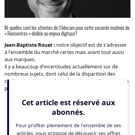
IN: quelles sont les attentes de l’Udecam pour cette seconde matinée de
« Rencontres » dédiée au enjeux digitaux?
Jean-Baptiste Rouet :
notre objectif est de s’adresser
à l’ensemble du marché certes mais avant tout aussi
aux marques.
Il y a beaucoup d’incertitudes actuellement sur de
nombreux sujets, dont celui de la disparition des
cookie tiers. Nous voulons donc essayer d’apporter un
peu de visibilité aux marques sur les alternatives en
cours à un an et demi de l’échéance.
Nous traiterons des enjeux réglementaires,
notamment sur les travaux de la CNIL, du Privacy
Shield II ou du DMA qui peut potentiellement changer
les rapports de forces entre les médias producteurs de