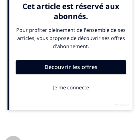
Go Shaba permet d’identifier automatiquement les
talents qui ont le plus de chance de réussir dans un
poste, pour un recrutement ou une mobilité interne,
grâce aux sciences cognitives et aux jeux vidéo. L’idée
est de renforcer la justice sociale, en mettant de
l’équité dans le processus de recrutement. Il garantit
au candidat la possibilité d’obtenir un entretien, quel
que soit son genre, son âge, sa formation, son origine
sociale et culturelle. Cette solution s’adresse à des
entreprises qui recrutent en volume : ces outils sont
bien sûr complémentaires de l’entretien de
recrutement. Il faut de l’humain dans les recrutements