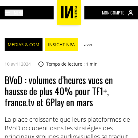
MENU
MON COMPTE
MEDIAS & COM
INSIGHT NPA
avec
10 avril 2024
Temps de lecture : 1 min
BVoD : volumes d’heures vues en
hausse de plus 40% pour TF1+,
france.tv et 6Play en mars
La place croissante que leurs plateformes de
BVoD occupent dans les stratégies des
principaux groupes audiovisuelles se traduit