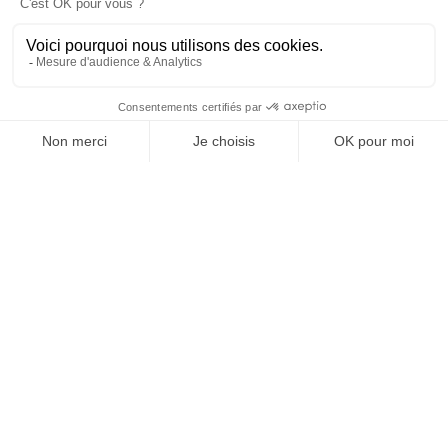
SUIVEZ-NOUS
@
INfluencialemag