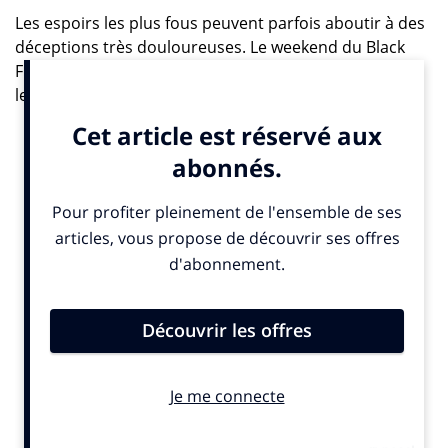
Les espoirs les plus fous peuvent parfois aboutir à des
déceptions très douloureuses. Le weekend du Black
Friday qui commençait hier fait souvent saliver d’envie
les e-commerçants. Et pour cause : cette année, Les
Français devraient dépenser en quatre jours 5,97
milliards d’euros, selon l’étude du Centre for Retail
Research . Ce chiffre, qui devrait progresser de 4,1%
par rapport à celui de l’année dernière, a été multiplié
par plus de douze depuis 2013. Qui dit mieux ? La
majorité des achats en France se feront donc ce
weekend dans des magasins physiques (4,91 milliards
d’euros) mais les sites devraient enregistrer une
hausse de leurs revenus de plus 10% cette année et
franchir pour la toute première fois le cap symbolique
de 1 milliard d’euros. Cette manne ne profitera
toutefois pas à toutes les marques. Loin s’en faut…
La tête dans les nuages