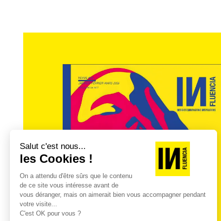
rejoignent ce mouvement.
Les entreprises doivent procéder à une a
d’approvisionnement et de gestion, pour 
peuvent être déplacés pour limiter leur 
que beaucoup de méthodes étaient propo
de leur taille, de leur secteur… Rome ne s’
que tout cela ne peut pas toujours aller a
TG : Et les citoyens ? Les sentez- vous concer
comment chacun de nous peut-il agir concrèt
BA :
Les chiffres de fréquentation du Cong
première fois au grand public, quelques
les différentes animations des Espaces gé
aussi fait le déplacement. Et il y a là je cr
pense qu’il s’agit de l’élément le plus effi
une réalité dans la vie de chacun.