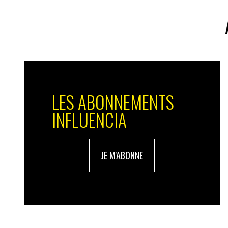
Grâce à la loi climat résilience, nous lut
de nouvelles aires protégées pour attein
stratégie aires protégées, adoptée en débu
dédié à la Biodiversité au sein même du Mi
détermination à en faire un sujet d’intérê
LES ABONNEMENTS
TG : Comment les entreprises s’emparent-elles
doivent prioritairement mener pour mieux la 
INFLUENCIA
BA :
Sur de très nombreux sujets – les su
les entreprises sont précurseurs de chang
JE M'ABONNE
peuvent entraîner une prise de conscie
une certaine période, privilégier le profi
ce n’est plus vraiment le cas et je salue l
entreprises, notamment au sein du collect
réjouis qu’elles soient de plus en plus 
de préservation du climat et de la biodiv