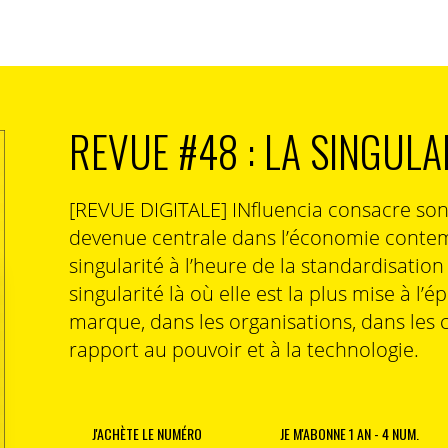
nalyse fine de leurs modes de production,
savoir, paramètre par paramètre, les curseurs qui
impact sur l’environnement. Nous avons vu au Congrès
sées pour accompagner les entreprises en fonction
REVUE #48 : LA SINGULA
est pas faite en un jour et j’ai aussi pleine conscience
ussi vite qu’on le voudrait.
[REVUE DIGITALE] INfluencia consacre so
devenue centrale dans l’économie contem
nés par ce sujet ? Vous qui aimez partir « du terrain »,
singularité à l’heure de la standardisatio
ement pour protéger la biodiversité ?
singularité là où elle est la plus mise à l’é
rès vont en tout cas dans ce sens : ouvert pour la
marque, dans les organisations, dans les 
 3000 personnes sont venues quotidiennement visiter
rapport au pouvoir et à la technologie.
nérations nature. Plus d’une centaine de classes ont
ois une clef de la mobilisation citoyenne : l’éducation. Je
cace de sensibilisation et pour faire de la protection
J'ACHÈTE LE NUMÉRO
JE M'ABONNE 1 AN - 4 NUM.