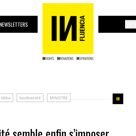
NEWSLETTERS
ÉDIT
e Abba
biodiversité
MINISTRE
ité semble enfin s’imposer