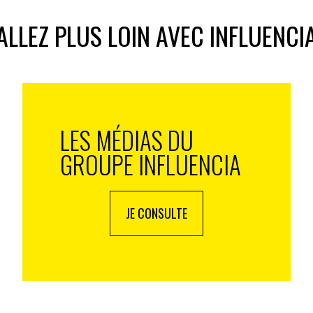
tons contre la déforestation importée. Nous déployons
ALLEZ PLUS LOIN AVEC INFLUENCI
dre les objectifs que nous nous sommes fixés dans la
t d’année. De plus, l’existence d’un Secrétariat d’Etat
nistère de la Transition est la preuve de notre
t national.
LES MÉDIAS DU
 du sujet biodiversité ? Quelles sont les actions qu’elles
respecter ?
GROUPE INFLUENCIA
jets sociaux, culturels et évidemment économiques –
ement. Ainsi, leurs actions et leur mobilisation
JE CONSULTE
nce majeure dans un monde économique qui a pu, à
t au détriment des considérations éthiques. Je crois que
es nombreuses initiatives déployées par les
if Engagés pour la nature et Act4nature. Je me
nombreuses à prendre pleinement en compte les enjeux
ersité. Je souhaite que le maximum d’entreprises