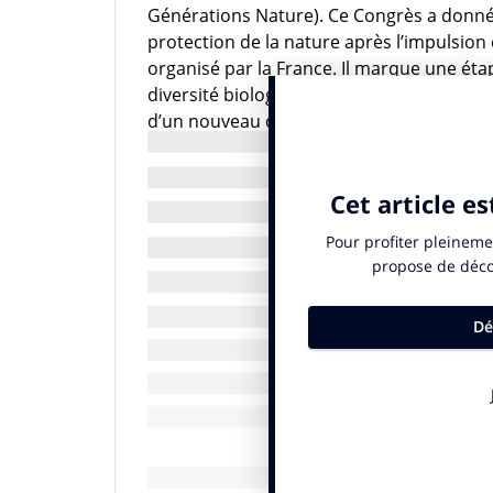
Générations Nature). Ce Congrès a donné 
protection de la nature après l’impulsio
organisé par la France. Il marque une éta
diversité biologique qui se tiendra en Chi
d’un nouveau cadre stratégique mondial p
L’ouverture du Congrès par le président d
de montrer une fois de plus à quel point l
niveau national et à l’international. Le C
petit comité ou au sein de grandes assemb
d’idées et de créativité.
Les thématiques abordées ont été nombreu
question des océans, le besoin de travail
résilience des espaces, et surtout une d
d’acteurs, du citoyen jusqu’à la sphère 
TG : Entre la présence du Président de la Rép
sujet de la biodiversité, souvent éclipsé par
politiques et médiatiques. A quoi attribuez-v