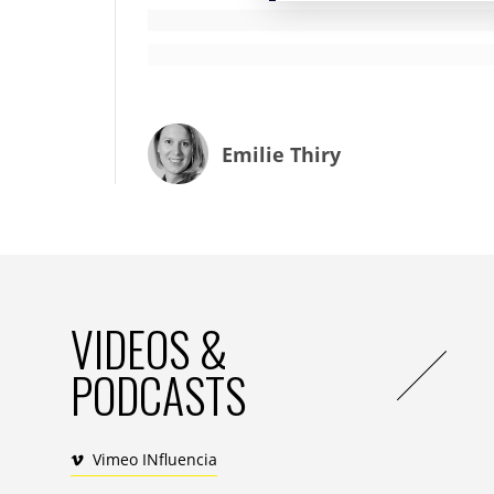
BA :
Je crois que l’on peut attribuer cela d
(Intergovernmental Science-Policy Platfor
l’équivalent du GIEC pour la biodiversité, 
cours.
Emilie Thiry
Et d’autre part, au travail de mobilisati
nombreuses années pour la préservation d
Si la Conférence de Paris sur le
Climat
de 
de conscience sur l’enjeu climatique, il e
pose comme les prémisses de la prise de c
nature et des enjeux autour de sa protec
VIDEOS &
TG : Comment se positionne la France sur les 
PODCASTS
autres pays, objectifs de la nouvelle stratégi
international vous avez vu des initiatives in
BA :
A l’international, les politiques publ
Vimeo INfluencia
l’environnement sont reconnues et saluées