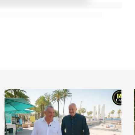
’une part au travail remarquable fait par l’IPBES
m on Biodiversity and Ecosystem Services),
pour étayer et expliquer le déclin de la biodiversité en
on de l’ensemble des acteurs qui œuvrent depuis de
e la biodiversité.
2015 a certainement résonné comme la grande prise
st possible que ce Congrès mondial de la nature se
onscience collective des services rendus par la
tion.
questions de la biodiversité (en avance/ en retard vs les
e nationale) ? Est-ce qu’à l’issue de ce congrès
spirantes dans d’autres pays ?
iques françaises en matière de préservation de
. Le président de la République a lancé en janvier