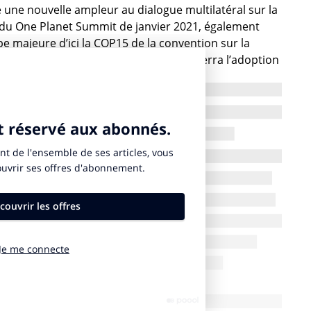
une nouvelle ampleur au dialogue multilatéral sur la
n du One Planet Summit de janvier 2021, également
pe majeure d’ici la COP15 de la convention sur la
ne en octobre 2021 et mai 2022 et qui verra l’adoption
our la biodiversité.
e la République a été très symbolique. Elle a permis
a France est investie sur la protection de la nature au
ongrès a été une suite de moments très intenses, en
lées. Il faut en retenir un foisonnement d’échanges,
ses, avec le souci d’avancer. On pourra citer la
ler à la restauration des écosystèmes dégradés, la
ynamique d’engagement qui touche de plus en plus
économique.
ublique, la large couverture médiatique de l’événement, le
 celui du climat, semble enfin s’imposer dans les agendas
ous cela ?