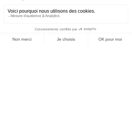
SUIVEZ-NOUS
@
INfluencialemag