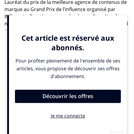
Lauréat du prix de la meilleure agence de contenus de
marque au Grand Prix de l’influence organisé par
INfluencia, Beastly et son co-fondateur Evan Nataf,
nous explique comment l’agence est passée du conseil
en stratégie d’influence au Cultural Marketing.
Son savoir faire est d’intégrer les marques dans les
discours et les conversations des gens et des
communautés aussi bien dans les cafés, les écoles que
les entreprises ou encore les foyers.
Comprendre les codes et les formats qui plaisent et
accompagner les marques dans cette compréhension.
Avec environ 50 personnes et une quarantaine de
clients comme Zalando, Google, Hellobank, L’Oréal ou
encore Netflix, Beastly gère des campagnes entre 200
000 et 2 millions d’€ sur l’ensemble du funnel en
mettant de l’influence « partout » au sein de tout ses
métiers : Événementiel, Production, Social Média…