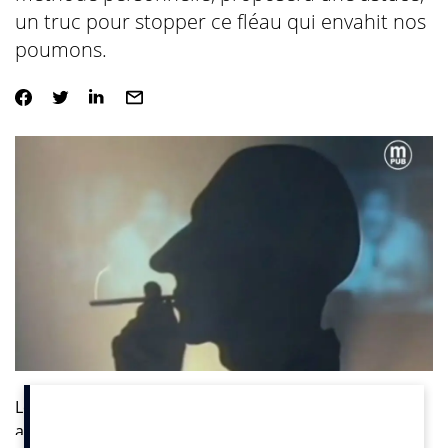
un truc pour stopper ce fléau qui envahit nos
poumons.
Le « Moi(s) sans tabac », est un défi collectif proposant
aux fumeurs d’arrêter la cigarette pendant un mois.