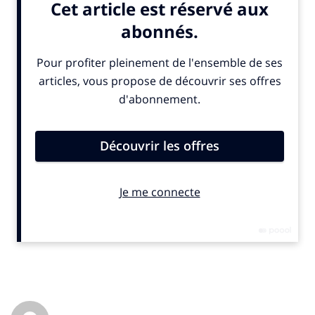
Avec ou sans le soutien de ses proches, chacun y ira
donc de sa petite méthode personnelle, proposera une
astuce, un truc pour stopper ce fléau qui envahit nos
poumons.
La Maison de la Pub participe au mouvement et a
extrait de ses archives ce film, dont l’avertissement : «
Si vous continuez, voilà à quoi ressemblera le fumeur
de demain ! » fait froid dans le dos. Située entre deux
chefs-d’œuvre : Blade Runner (1982 – Ridley Scott) et
Brazil (1985 – Terry Gilliam), cette vision darwinesque
réalisée par Barry Myers sent un peu le carton-pâte. Il
n’empêche : il vous reste un mois pour décrocher si
vous ne voulez pas lui donner raison. Pour découvrir le
texte du spot en français.