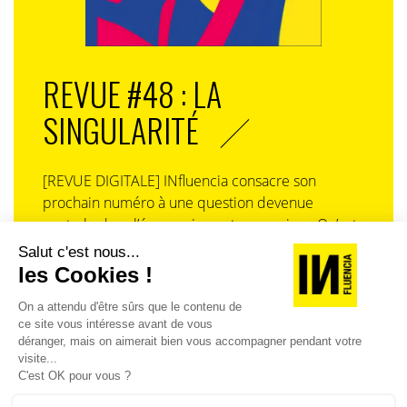
REVUE #48 : LA
SINGULARITÉ
[REVUE DIGITALE] INfluencia consacre son
prochain numéro à une question devenue
centrale dans l’économie contemporaine : Qu’est-
ce que la singularité à l’heure de la
standardisation généralisée ? Ce numéro explore
la singularité là où elle est la plus mise à l’épreuve
: dans l’entreprise, dans la marque, dans les
organisations, dans les choix de gouvernance,
dans le rapport au pouvoir et à la technologie.