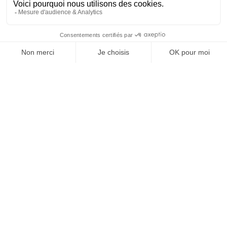
J'ACHÈTE LE NUMÉRO
JE M'ABONNE 1 AN - 4 NUM.
JE DÉCOUVRE LES NUMÉROS PRÉCÉDENTS
Je suis déjà abonné(e) :
je consulte la revue en
version digitale