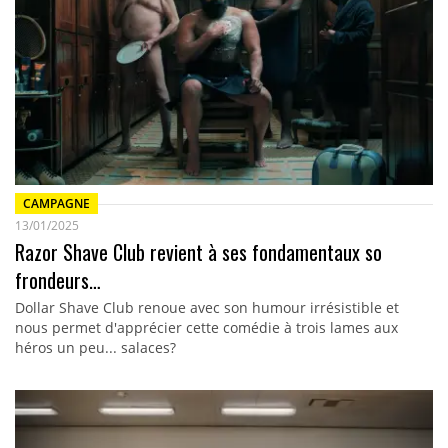
CAMPAGNE
13/01/2025
Razor Shave Club revient à ses fondamentaux so
frondeurs…
Dollar Shave Club renoue avec son humour irrésistible et
nous permet d'apprécier cette comédie à trois lames aux
héros un peu... salaces?