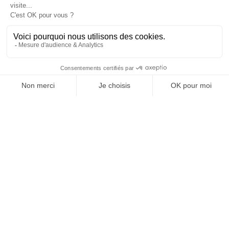
: dans l’entreprise, dans la marque, dans les
organisations, dans les choix de gouvernance,
dans le rapport au pouvoir et à la technologie.
J'ACHÈTE LE NUMÉRO
JE M'ABONNE 1 AN - 4 NUM.
JE DÉCOUVRE LES NUMÉROS PRÉCÉDENTS
Je suis déjà abonné(e) :
je consulte la revue en
version digitale