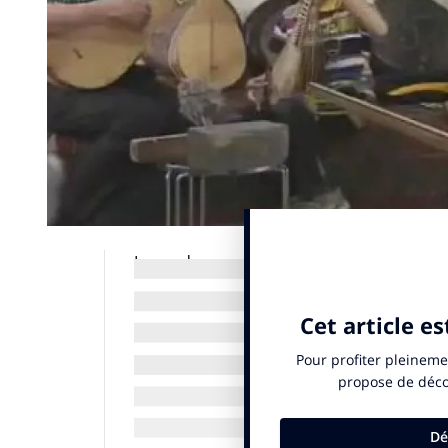
Le rendez-vous social media indispensab
du monde. #FrenchinChina est le podcast
les médias sociaux chinois pour en tirer d
indispensable pour comprendre et aimer l