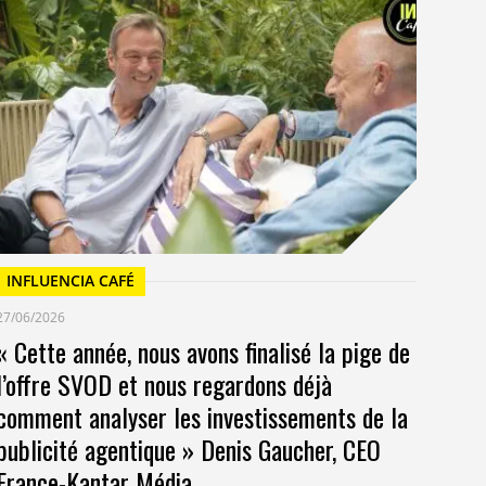
I
23/
Un
at
INFLUENCIA CAFÉ
27/06/2026
« Cette année, nous avons finalisé la pige de
l’offre SVOD et nous regardons déjà
comment analyser les investissements de la
publicité agentique » Denis Gaucher, CEO
France-Kantar Média