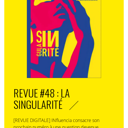
REVUE #48 : LA
SINGULARITÉ
[REVUE DIGITALE] INfluencia consacre son
prochain numéro à une question devenue