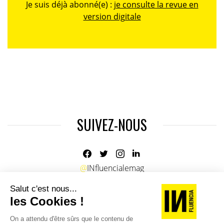
Je suis déjà abonné(e) :
je consulte la revue en
version digitale
SUIVEZ-NOUS
@
INfluencialemag