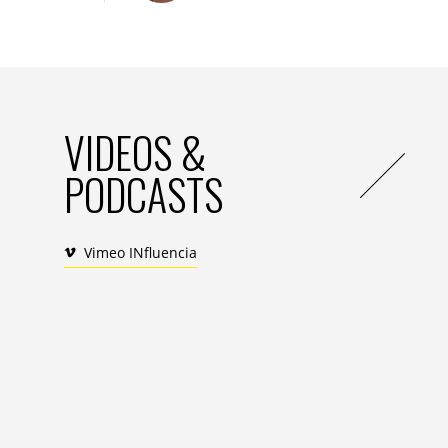
A.H. :
Tous ces personnages fixés sur la pe
existe, les agences sont de vraies agenc
VIDEOS &
PODCASTS
Vimeo INfluencia