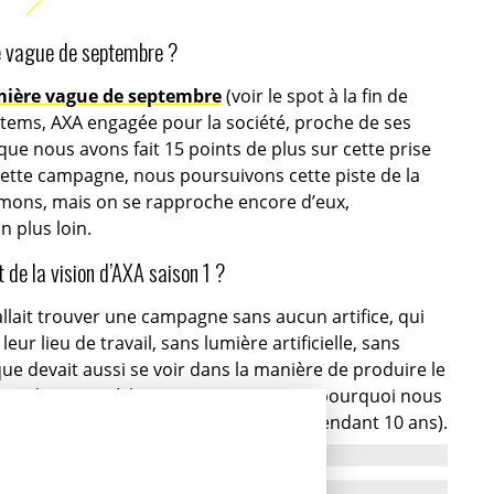
ère vague de septembre ?
mière vague de septembre
(voir le spot à la fin de
s items, AXA engagée pour la société, proche de ses
que nous avons fait 15 points de plus sur cette prise
cette campagne, nous poursuivons cette piste de la
imons, mais on se rapproche encore d’eux,
 plus loin.
t de la vision d’AXA saison 1 ?
fallait trouver une campagne sans aucun artifice, qui
ur lieu de travail, sans lumière artificielle, sans
ue devait aussi se voir dans la manière de produire le
n tour de France à leur rencontre et c’est pourquoi nous
to reporter de renom (chez
Magnum
pendant 10 ans).
s humaines, son travail. Notre volonté d’être dans le
s yeux, d’être quasiment dans le document sur un pays et