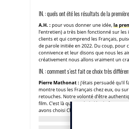
IN. : quels ont été les résultats de la premi
A.H. :
pour vous donner une idée,
la pre
l’entretien) a très bien fonctionné sur le
clients et qui comprend les Français, puis
de parole initiée en 2022. Du coup, pour 
connivence et leur disons que nous les a
créativement nous allons vraiment un cran
IN. : comment s’est fait ce choix très différen
Pierre Mathonat :
j’étais persuadé qu’il 
montre tous les Français chez eux, ou sur le
retouches. Notre volonté d’être authentiq
film. C’est là qu’est née l’idée de faire u
avons choisi Christopher Anderson, pho
Je connaissais Christopher, et ses qualité
vif, dans le vrai, ce travail yeux dans le