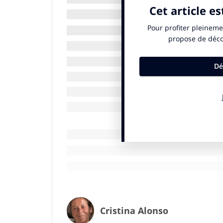
ses habitants, nous intéressait vraiment.
validé ce choix.
IN. : comment s’est fait ce casting foufou ?
P.M. :
Christopher a envoyé ses fixeurs dan
des tas d’habitants. Ensuite, une fois le lis
a fait son reportage lui-même. Un reporta
Cristina Alonso