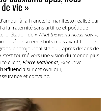
 de vie »
n d'amour à la France, le manifesto réalisé par
 la fraternité sans artifice et poétique
terprétation de «
What the world needs now
»,
 composé de screen shots mais avant tout de
 grand photojournaliste qui, après dix ans de
m
, s'est tourné vers une vision du monde plus
rice client,
Pierre Mathonat
, Executive
'
INfluencia
sur cet ovni qui,
'assurance et convainc.