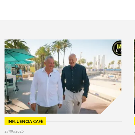
llicule sont de vrais pêcheurs, pompiers, la famille
es AXA également shootées par Christopher…
INFLUENCIA CAFÉ
27/06/2026