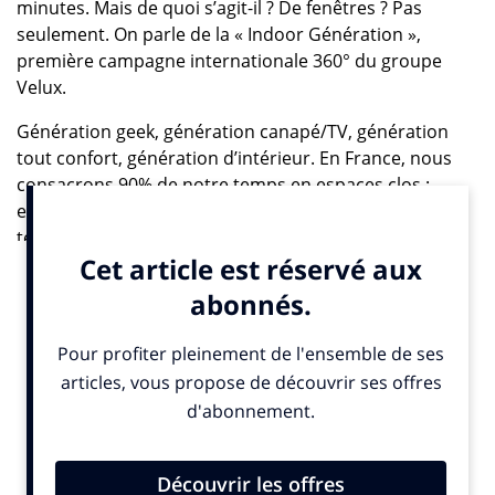
minutes. Mais de quoi s’agit-il ? De fenêtres ? Pas
seulement. On parle de la « Indoor Génération »,
première campagne internationale 360° du groupe
Velux.
Génération geek, génération canapé/TV, génération
tout confort, génération d’intérieur. En France, nous
consacrons 90% de notre temps en espaces clos :
entre travail, transports, clubs de sport et domicile, le
temps passé à l’extérieur se réduit considérablement…
avec des conséquences importantes sur notre santé et
notre bien-être. C’est le phénomène « Indoor
Generation ».
Un constat vérifié par les chiffres éloquents d’une
enquête YouGov : les Français estiment passer 60% de
leur temps à l’intérieur, alors qu’en réalité c’est plutôt
90%. De même, 6 sur 10 ne sont pas conscients du fait
que l’air de leur intérieur peut être jusqu’à 5 fois plus
pollué que l’atmosphère extérieure. Enfin, le manque