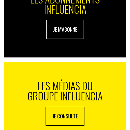
autres agences pour articuler son concept sur tous les
INFLUENCIA
fronts : Weber Shandwick pour les contenus à
destination des médias et des dispositifs digitaux et
Oath pour les partenariats médias (New York Times,
JE M'ABONNE
USA Today, Huffington Post, Le Figaro, El Pais). Avec en
plus, en France, Burson Cohn & Wolfe pour sa
promotion dans les médias. Enfin, un site
d’information dédié regroupe les chiffres majeurs
rapportés par l’étude YouGov et le discours de la
marque sur cette problématique sociétale afin de
sensibiliser concrètement le plus grand nombre. Une
belle démonstration du marketing intelligent.
LES MÉDIAS DU
Par ici le « 3 minutes » :
GROUPE INFLUENCIA
Et par là la version TV :
Pour découvrir le site dédié, c’est ici.
JE CONSULTE