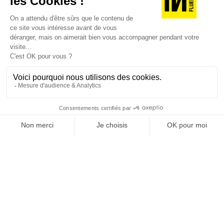
JE DÉCOUVRE LES NUMÉROS PRÉCÉDENTS
Je suis déjà abonné(e) :
je consulte la revue en
version digitale
SUIVEZ-NOUS
@
INfluencialemag