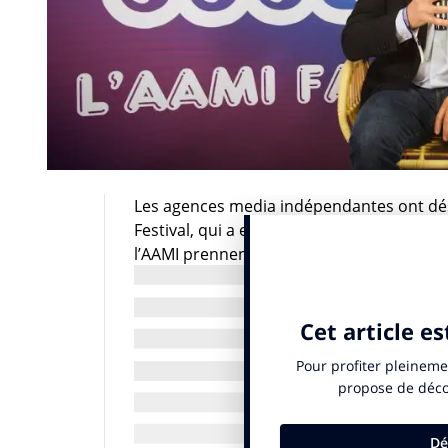
Les agences media indépendantes ont déso
Festival, qui a eu lieu le 13 novembre der
l’AAMI prennent la parole dans INfluencia
Septième volet avec Benoit Harduin, CEO d’
enjeux des agences indépendantes mais au
Adring.