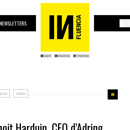
NEWSLETTERS
ÉDIT
ante
vidéo
oit Harduin, CEO d’Adring