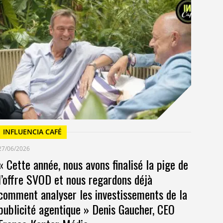
I
23/
Un
at
INFLUENCIA CAFÉ
27/06/2026
« Cette année, nous avons finalisé la pige de
l’offre SVOD et nous regardons déjà
comment analyser les investissements de la
publicité agentique » Denis Gaucher, CEO