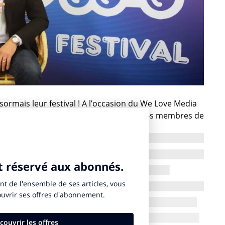
rmais leur festival ! A l’occasion du We Love Media
nier à la Gaité Lyrique, les 12 dirigeant-e-s membres de
 dans une série de 12 épisodes.
Adring, qui explique les points forts de l’AAMI, les
ssi les temps forts humains et adtechs à venir pour