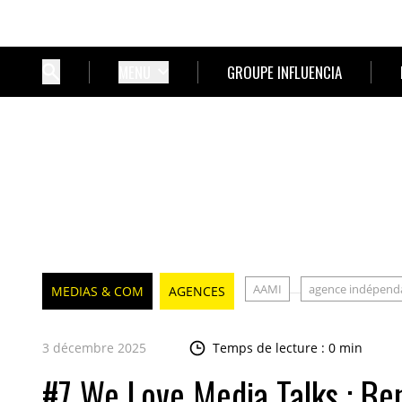
MENU
GROUPE INFLUENCIA
AAMI
agence indépend
MEDIAS & COM
AGENCES
3 décembre 2025
Temps de lecture : 0 min
#7 We Love Media Talks : Ben