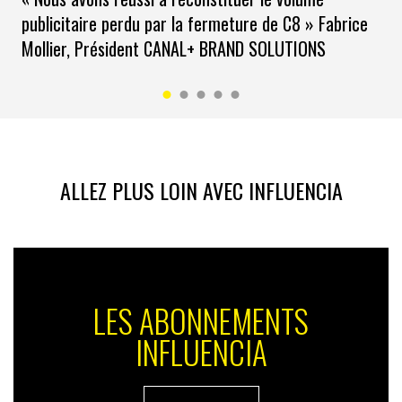
Saussay.
publicitaire perdu par la fermeture de C8 » Fabrice
Mollier, Président CANAL+ BRAND SOLUTIONS
ALLEZ PLUS LOIN AVEC INFLUENCIA
LES ABONNEMENTS
Les activités manuelles (cuisine, tricot, jardinage…),
INFLUENCIA
longtemps considérées comme des activités de vieux,
sont valorisées. Tout comme les métiers qui font appel
à l’intelligence de la main et apaisent la frustration de