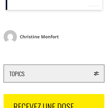
Cette classe d’âge est celle «
qui se paupérise le plus, qui
a le moins accès à la propriété, qui a la santé mentale la
plus fragile. On met sur les moins de 30 ans une charge
mentale qu’ils n’arrivent pas à gérer et qui crée de la
culpabilité
», note Jean-Emmanuel de la Saussay.
Christine Monfort
TOPICS
RECEVEZ UNE DOSE