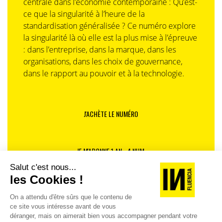
centrale dans l’économie contemporaine : Qu’est-
Arrêter de se draper dans un statut haut de gamme,
ce que la singularité à l’heure de la
innovant ou tech, qui est devenue anxiogène.
standardisation généralisée ? Ce numéro explore
Privilégier des messages plus intelligibles.
la singularité là où elle est la plus mise à l’épreuve
«
Cette cible n’est pas idiote, elle souffre. Ils
: dans l’entreprise, dans la marque, dans les
attendent avant tout des marques messages de
organisations, dans les choix de gouvernance,
sincérité qui intègrent leurs doutes, leurs problèmes,
dans le rapport au pouvoir et à la technologie.
leur ambivalence
», note-t-il
J'ACHÈTE LE NUMÉRO
JE M'ABONNE 1 AN - 4 NUM.
JE DÉCOUVRE LES NUMÉROS PRÉCÉDENTS
Je suis déjà abonné(e) :
je consulte la revue en