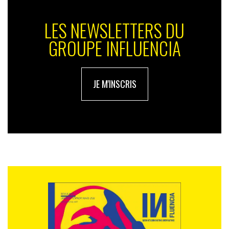
LES NEWSLETTERS DU
GROUPE INFLUENCIA
JE M'INSCRIS
Dans cette volonté de sauver les apparences,
l’intelligence artificielle sera à la fois un allié et un
danger
. «
C’est l’outil idéal pour prendre ses désirs pour
des réalités. Elle va leur permettre d’inventer la vie qu’ils
n’ont pas. Les marques devraient jouer avec cela
», estime
Jean-Emmanuel de la Saussay.