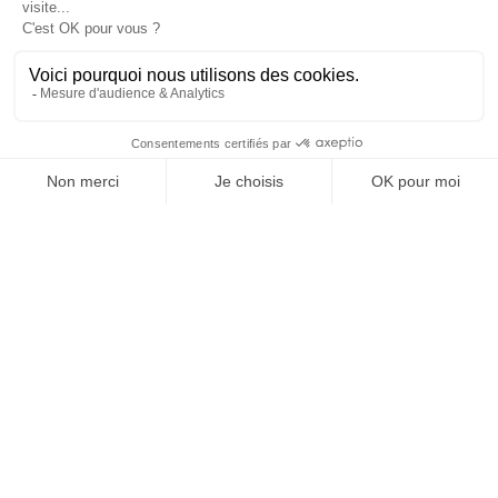
version digitale
EN SAVOIR PLUS
Cette étude en souscription collective
a été menée au début de l’année
SUIVEZ-NOUS
2025. Elle mêle plusieurs approches :
– une enquête statistique sur 600
individus (50 % 18-30 ans et 50 % 35-
65 ans) avec un terrain en ligne mené
@
INfluencialemag
en février 2025.
– un ethno report sur 40 individus de
18 à 30 ans (10 jours de recueil en
ligne individuel et quotidien sur leur
vie personnelle et 4 vidéo-rooms