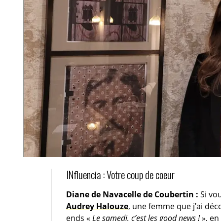
INfluencia : Votre coup de coeur
Diane de Navacelle de Coubertin :
Si vou
Audrey Halouze
, une femme que j’ai déco
ends «
Le samedi, c’est les good news !
», en 