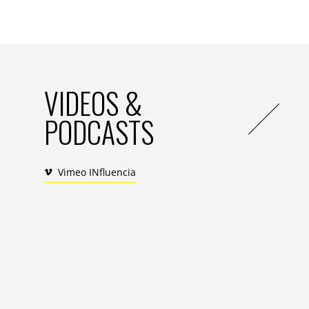
parce qu’on n’exclut pas une moitié de l’hum
n’avait pas de sens.
IN. : L’événement qui vous le plus marqué dan
D.N.C. :
c’est la chute du mur de Berlin. J
VIDEOS &
symboliquement, c’est quelque chose de trè
souvent il est très négatif, il sépare et cr
PODCASTS
dans le monde et souvent ils sont même in
qu’on connaissait tous et je me souviens 
passaient par-dessus d’un côté et de l’aut
familles qui se retrouvaient. C’était hype
Vimeo INfluencia
vivre un moment d’histoire.
Il y a d’autres moments qui peuvent être m
est positif. J’’aime bien les événements c
fort que ce symbole de liberté et de joie.
créent, qui va être aussi un moyen d’exp
moins jeunes vont s’en emparer et en fair