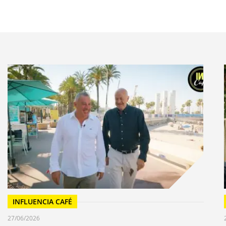
anité ! Pour lui, c’était tout sauf inclusif et cela
s votre vie.
’avais une vingtaine d’années. Un mur
s fort, ça peut être positif car il peut protéger mais
ée des frontières morales ou physiques. Il y en a plein
visibles. Mais ce mur-là c’était un mur de division
très bien de cette Une des journaux avec ces gens qui
re et qui se parlaient pour la première fois, des
r fort et émouvant et j’avais vraiment le sentiment de
arquants et tristes mais je préfère celui-là parce qu’il
onstructifs et je trouve que c’était un moment hyper
 Ce mur qui se casse, dans lequel des fenêtres se
ression artistique parce que beaucoup de jeunes ou
INFLUENCIA CAFÉ
e une œuvre d’art.
27/06/2026