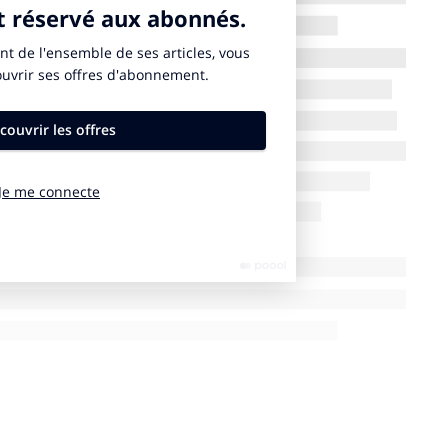
ion ou dans la presse que c’est grâce à
Alice Millat
que
iques en 1922. Or elles l’ont été bien avant ! On
n
sur le sujet des femmes parce qu’on ne retient que
xte en plus et qui, prononcées aujourd’hui, ont certes
nt choquantes. Mais c’est lui qui a
ouvert en 1900 à
ises
, dès la deuxième olympiade. Et l’Anglaise
 médaillée olympique : au tennis, en simple et
femmes présentes aux JO a été multiplié par 6, ce qui
 sur les présidents qui ont suivi ! Et on va seulement
mièrement à remettre les choses à leur place, dire
raie information plutôt que de raconter des choses
de reconnaître le rôle de
Alice Millat
car elle a aidé au
et lancé en 1922 les premiers
Jeux mondiaux
 grâce à elle que les femmes sont aux Jeux olympiques.
jeux Olympiques féminins. Pierre et le
CIO
vont lui
arce que les femmes étaient déjà présentes aux JO et