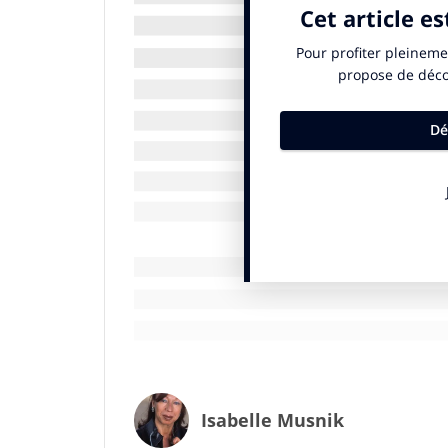
D.N.C. :
C’est d’entendre dire à la télévis
les femmes ont été admises aux Jeux Olymp
attaque très souvent
Pierre de Couberti
quelques phrases qu’il a dites, hors conte
une résonance tout autre et sont forcéme
Paris les JO à 22 femmes, dont des França
Charlotte Cooper
sera la première femme
double. Sous sa présidence, le nombre de 
est énorme. On ne peut pas en dire autant
arriver à la parité en 2024.
Donc mon coup de gueule, il consiste pre
qu’il faut aller chercher un peu plus la v
sans vérifier et réfléchir. C’est très bien 
développement du sport pour les femmes 
féminins
mais, je le répète, ce n’est pas
C’est un mensonge. Elle voulait créer les 
Isabelle Musnik
interdire d’utiliser le terme olympique p