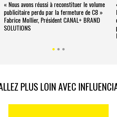
« Nous avons réussi à reconstituer le volume
publicitaire perdu par la fermeture de C8 »
Fabrice Mollier, Président CANAL+ BRAND
n, un hélicoptère, et à faire du parapente
SOLUTIONS
tait de voler. J’ai plusieurs fois eu la chance de rêver et
t. Je piquais et je montais très haut dans le ciel, et
 je sentais l’odeur des fleurs et de l’herbe, à d’autres
ALLEZ PLUS LOIN AVEC INFLUENCI
 je piquais vers la mer et sentais son parfum iodé.
ns un rêve totalement irréaliste mais quand on vole,
t libre. C’est peut-être pour cette raison que j’ai
 et à faire du parapente. J’ai même volé avec des
dre
Christian Moullec
ce météorologue extraordinaire
ial était de mener des actions de sensibilisation à la