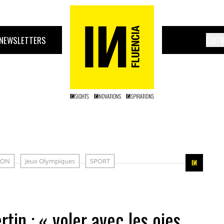
NEWSLETTERS
ÉDIT
ION
Jeux Olympiques
SPORT
in : « voler avec les oies,