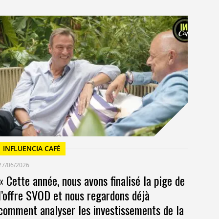
I
23/
Un
at
INFLUENCIA CAFÉ
27/06/2026
« Cette année, nous avons finalisé la pige de
l’offre SVOD et nous regardons déjà
comment analyser les investissements de la