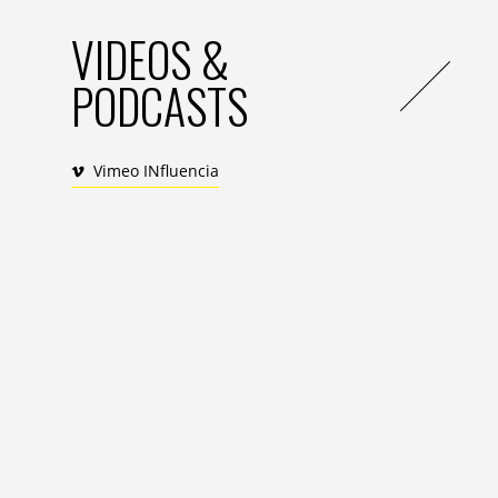
Et pour garder le lien, connaître le prog
écrite avec amour et garantie sans spam.
VIDEOS &
Rendez-vous la semaine prochaine pour u
PODCASTS
rédaction d’INfluencia.
Vimeo INfluencia