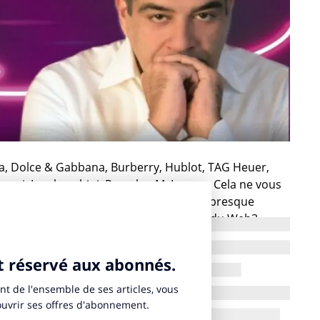
aga, Dolce & Gabbana, Burberry, Hublot, TAG Heuer,
Ferrari, Lamborghini, Porsche, McLaren… Cela ne vous
 de deux ans, les marques de luxe ont presque
e NFT, de Metaverse et autres joyeusetés du Web3.
 celles qui ont vraiment rencontré le succès ? Quelles
 autres ? Et quelles sont celles qui se sont plantées en
ère de Web3 quand on parle des marques de luxe? Quels