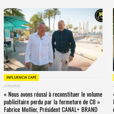
ramme en avant-première, il y a aussi
la newsletter
n nouvel épisode du podcast sélectionné par la
INFLUENCIA CAFÉ
27/06/2026
« Nous avons réussi à reconstituer le volume
publicitaire perdu par la fermeture de C8 »
Fabrice Mollier, Président CANAL+ BRAND