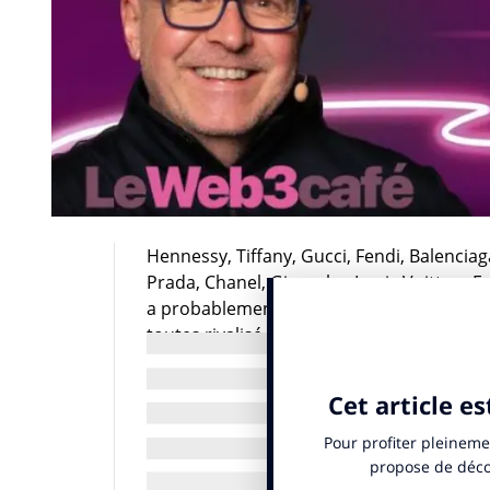
Hennessy, Tiffany, Gucci, Fendi, Balenci
Prada, Chanel, Givenchy, Louis Vuitton, 
a probablement pas échappé, depuis près
toutes rivalisé d’initiatives en matière d
Parmi toutes ces initiatives, quelles sont
sont celles qui ont fait moins bien que les
beauté ?
Quels sont les tops et les flops en mati