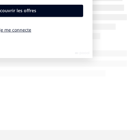
PPC
a invité dans ce nouvel épisode du podcast
??
 du Journal du Luxe et auteur de «
Luxe et Digital : Les
 Dunod.
t, Deezer, Spotify, Google Podcast, Podcast Addict,
n collectif, c’est
ici
que l’aventure commence
p