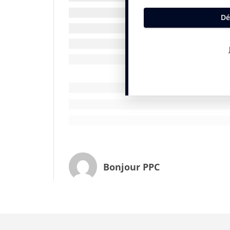
enseignements en tirer ?
Pour en savoir plus et bien comprendre,
???? ????́, Eric Briones, Directeur Général
nouveaux territoires du luxe
» sorti chez
Bonjour PPC
Pour écouter cet épisode sur Apple Podcas
Podcastéo ou Amazon Music, c’est
ici.
??Si vous avez envie de rejoindre PPC et so
https://bonjourppc.uncut.fm/membershi