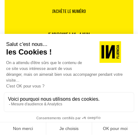
J'ACHÈTE LE NUMÉRO
JE M'ABONNE 1 AN - 4 NUM.
JE DÉCOUVRE LES NUMÉROS PRÉCÉDENTS
Je suis déjà abonné(e) :
je consulte la revue en
version digitale