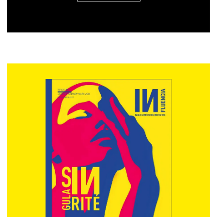
Thomas Dohmke (PDG Github)
Aude Guo (Innovafeed)
-des grands invités institutionnels
Lee Young (Ministre des PME et
startups de la Corée du Sud)
Tony Elumelu (Président de Heirs
Holdings, TransCorp PLC, Fondateur
de la Fondation Tony Elumelu)
Larry Summers (Ancien secrétaire au
Trésor sous le président Bill Clinton)
-des personnalités du sport
Blaise Matuidi (Footballeur
international et Fondateur de Origins)