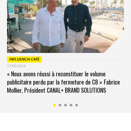
dédié à la transformation positive du sport,
notamment dans le Hall 2.
D’autres thématiques de la Tech seront abordées,
notamment la Cybersécurité, la DeepTech, la Health
Tech, ainsi que la biotechnologie, la nanotechnologie,
l’économie des créateurs, la FoodTech mais aussi le
sujet des scale ups, en rappelant à cette occasion,
l’ambition de l’Europe de proposer un modèle digital
INFLUENCIA CAFÉ
alternatif.
27/06/2026
« Nous avons réussi à reconstituer le volume
publicitaire perdu par la fermeture de C8 » Fabrice
Mollier, Président CANAL+ BRAND SOLUTIONS
EN SAVOIR PLUS