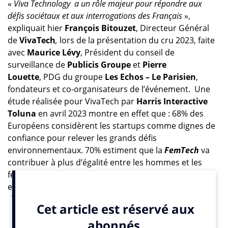
«
Viva Technology a un rôle majeur pour répondre aux
défis sociétaux et aux interrogations des Français
»,
expliquait hier
François Bitouzet
, Directeur Général
de
VivaTech
,
lors de la présentation du cru 2023, faite
avec
Maurice Lévy
, Président du conseil de
surveillance de
Publicis Groupe
et
Pierre
Louette
, PDG du groupe
Les Echos – Le Parisien
,
fondateurs et co-organisateurs de l’événement. Une
étude réalisée pour VivaTech par
Harris Interactive
Toluna
en avril 2023 montre en effet que : 68% des
Européens considèrent les startups comme dignes de
confiance pour relever les grands défis
environnementaux. 70% estiment que la
FemTech
va
contribuer à plus d’égalité entre les hommes et les
femmes et ainsi inventer une société plus positive. Et
enfin 66% des Européens pensent que l’IA n’aura pas
d’impact négatif sur la société, et donc que les grandes
révolutions digitales restent des opportunités et non
des menaces.