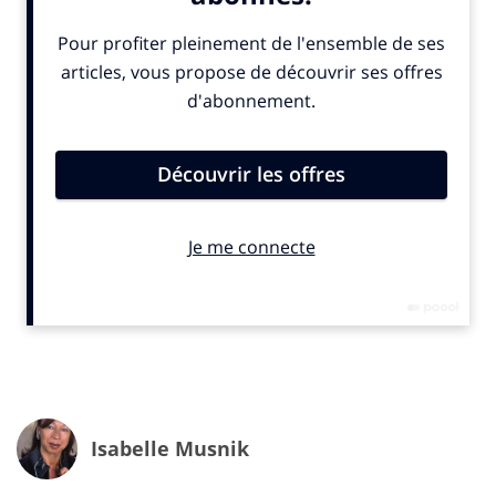
Quatre grandes thématiques cette année
L’événement sera axé autour de quatre grands volets :
-Intelligence artificielle :
ChatGPT
,
Bard,
MidJourney
,
les IA génératives font parler d’elles chaque jour. Avec
un marché évalué à un total de 136 milliards＄(127
milliards €) en 2022, l’IA est aussi un sujet qui soulève
de nombreuses questions, que ce soit en matière de
régulation, d’éthique ou d’impact environnemental, qui
seront abordées dans les débat.
-Énergie/ Climate Tech : L’un des enjeux majeurs du
XXIème siècle est la préservation de la planète, qui
passe par les questions climatiques et la sobriété
énergétique. Pour VivaTech, les technologies ont toute
leur place dans ce combat, notamment pour
Isabelle Musnik
permettre de réduire les gaz à effet de serre, avec par
exemple les innovations dans les technologies