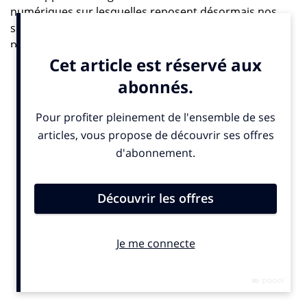
numériques sur lesquelles reposent désormais nos
sociétés et qui rendent cette question d’autant plus
pressante ! La maîtrise des transferts de données
personnelles est donc devenue essentielle pour éviter
une potentielle ingérence d’autorités étrangères,
protéger les valeurs démocratiques européennes –
notamment le droit à la vie privée et à la protection des
données de ses citoyens – et combattre toute
vassalisation économique ou technologique.
IN : le RGPD ne répond-il pas à ces objectifs ?
V.C. :
la vision et les objectifs du RGPD s’accordent
tout à fait avec la défense d’une stratégie européenne
autour de la notion de souveraineté. Mais les textes ne
sont rien sans leur interprétation et leur
implémentation pratique. C’est à ce niveau que nous
développons notre critique de la situation juridique
actuelle.