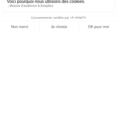
SUIVEZ-NOUS
@
INfluencialemag