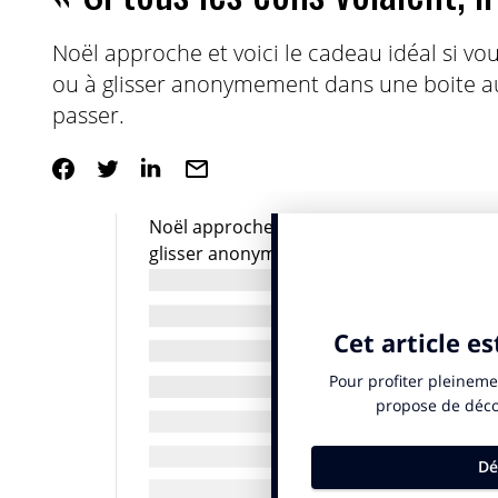
Noël approche et voici le cadeau idéal si vou
ou à glisser anonymement dans une boite aux
passer.
Noël approche et voici le cadeau idéal si 
glisser anonymement dans une boite aux l
« Psychologie de la connerie » est une œuv
sous tous ses angles. Philosophes, sociolo
leurs définitions, leurs anecdotes, et ex
contagieuse qui résiste quasiment à tous 
devrait faire grand bruit et parler à chac
En effet, si un con ça ose tout, et que c’
Ventura dans Les Tontons Flingueurs, tél