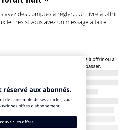
s avez des comptes à régler… Un livre à offrir
 lettres si vous avez un message à faire
vous avez des comptes à régler… Un livre à offrir ou à
ettres si vous avez un message à faire passer.
re collective qui n’hésite pas à examiner son sujet
gues, écrivains, chacun expert en la matière, livrent
aminent les symptômes de cette maladie très
les traitements. Ce recueil de Jean-François Marmion
un d’entre nous.
est même à ça qu’on le reconnaît », comme le disait Lino
éguidé par le grand Michel Audiard… on ne le