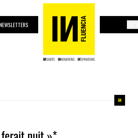
NEWSLETTERS
ÉDIT
 ferait nuit »*