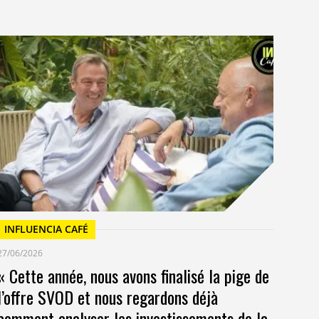
I
23/
Un
at
INFLUENCIA CAFÉ
27/06/2026
« Cette année, nous avons finalisé la pige de
l’offre SVOD et nous regardons déjà
comment analyser les investissements de la