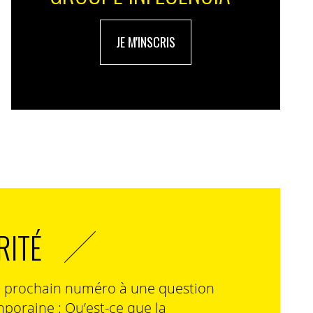
JE M'INSCRIS
RITÉ
n prochain numéro à une question
poraine : Qu’est-ce que la