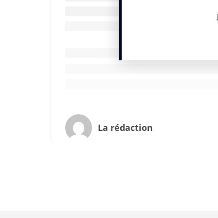
découvre pas forcément à la première renc
recommande également l’ouvrage des sœur
qui apporte de multiples éclairages sur le
Encore une chose, sachez tout de même 
« ne peut évidemment pas se reconnaître l
assez sûr pour en reconnaître un à proximit
que la connerie peut être artificielle com
être collective, ce qui la rend difficile 
* Merci à Frédéric Dard pour cette réflex
La rédaction