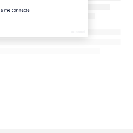
ontre… D’ailleurs, dans un registre similaire, je vous
s Girard, « La femme parfaite est une connasse »
 sujet… au féminin.
qu’un con, comme l’explique Jean-François Marmion,
ui-même ». En revanche, « il constitue un critère
é » … Enfin, l’auteur tire notre attention sur le fait
me celle des ordinateurs, et qu’elle peut très souvent
à débusquer… A bon entendeur salut.
ion si philosophique…