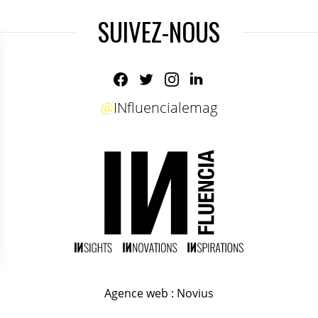
SUIVEZ-NOUS
@
INfluencialemag
Agence web
:
Novius