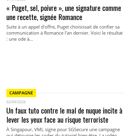
« Puget, sel, poivre », une signature comme
une recette, signée Romance
Suite à un appel d'offre, Puget choisissait de confier sa
communication à Romance l'an dernier. Voici le résultat
: une ode à…
CAMPAGNE
02/04/2026
Un faux tuto contre le mal de nuque incite à
lever les yeux face au risque terroriste
À Singapour, VML signe pour SGSecure une campagne
qui détourne les codes du tutoriel bien-être. La vidéo