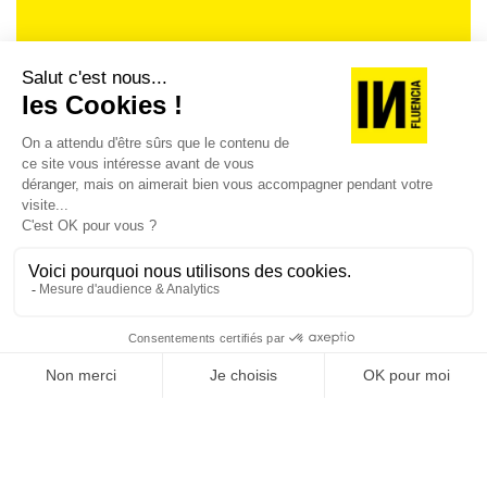
Je suis déjà abonné(e) :
je consulte la revue en
version digitale
SUIVEZ-NOUS
@
INfluencialemag