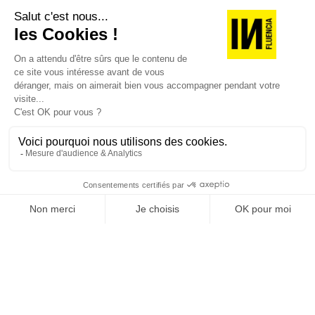
Je suis déjà abonné(e) :
je consulte la revue en
version digitale
SUIVEZ-NOUS
@
INfluencialemag