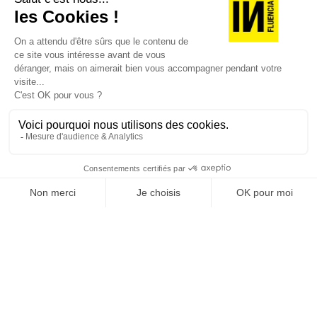
[REVUE DIGITALE] INfluencia consacre son
prochain numéro à une question devenue
centrale dans l’économie contemporaine : Qu’est-
ce que la singularité à l’heure de la
standardisation généralisée ? Ce numéro explore
la singularité là où elle est la plus mise à l’épreuve
: dans l’entreprise, dans la marque, dans les
organisations, dans les choix de gouvernance,
dans le rapport au pouvoir et à la technologie.
J'ACHÈTE LE NUMÉRO
JE M'ABONNE 1 AN - 4 NUM.
JE DÉCOUVRE LES NUMÉROS PRÉCÉDENTS