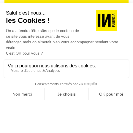
Je suis déjà abonné(e) :
je consulte la revue en
version digitale
SUIVEZ-NOUS
@
INfluencialemag