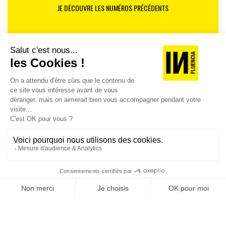
JE DÉCOUVRE LES NUMÉROS PRÉCÉDENTS
Je suis déjà abonné(e) :
je consulte la revue en
version digitale
SUIVEZ-NOUS
@
INfluencialemag