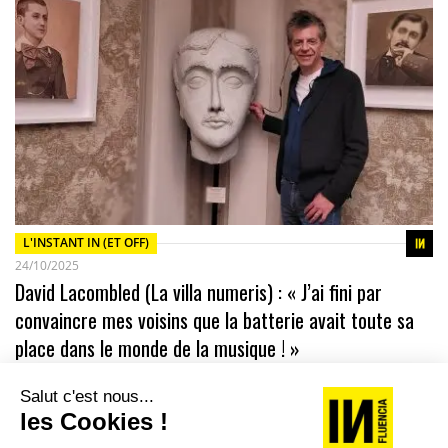
L'INSTANT IN (ET OFF)
24/10/2025
David Lacombled (La villa numeris) : « J’ai fini par
convaincre mes voisins que la batterie avait toute sa
place dans le monde de la musique ! »
On ne vient plus embêter David Lacombled pour planter un
clou ou changer une ampoule. C’est déjà ça… Le président du
think…