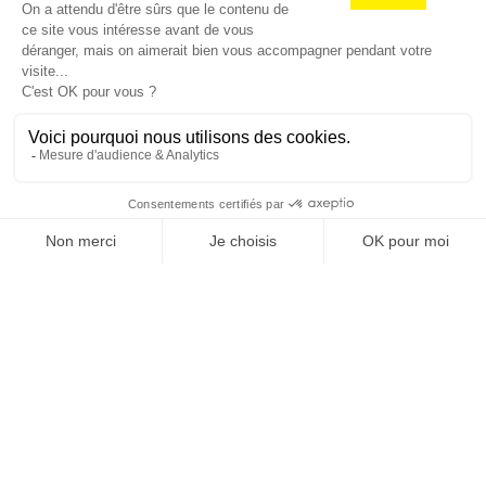
TOPICS
RECEVEZ UNE DOSE
D'INNOVATIONS PUB,
MEDIA, MARKETING,
ADTECH... ET DE GOOD
JE M'INSCRIS À LA NEWSLETTER !