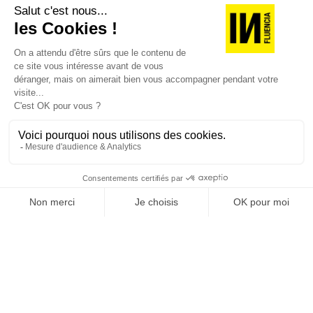
version digitale
SUIVEZ-NOUS
@
INfluencialemag